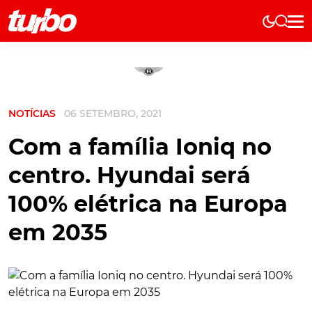
Elétricos
História
Técnica
NOTÍCIAS
06 SETEMBRO, 2021
Comerciais
Testes
Com a família Ioniq no
Curiosidades
centro. Hyundai será
Marcas
100% elétrica na Europa
Elétricos
em 2035
Técnica
Testes