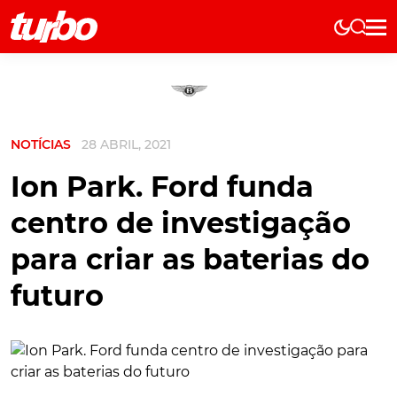
Elétricos
História
Técnica
NOTÍCIAS
28 ABRIL, 2021
Comerciais
Testes
Ion Park. Ford funda
Curiosidades
centro de investigação
Marcas
para criar as baterias do
Elétricos
futuro
Técnica
Testes