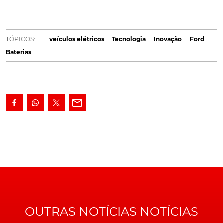
baterias, denominado Ford Ion Park. O qual tem
como missão impulsionar a tecnologia das baterias
do futuro, fundamental para o sucesso dos veículos
TÓPICOS:
veículos elétricos
Tecnologia
Inovação
Ford
elétricos.
Baterias
Localizado no estado norte-americano do Michigan,
este novo centro possui, segundo a
Ford Motor
Company
, uma equipa multidisciplinar de 150 pessoas,
que procurará garantir baterias de elevada capacidade,
para autonomias superiores, e custos mais reduzidos
para os clientes.
Recorrendo a tecnologia de ponta, assim como a novas
técnicas de produção, esta infraestrutura deverá
permitir à
Ford
escalar rapidamente projetos
inovadores de células de baterias, com novos materiais.
OUTRAS NOTÍCIAS NOTÍCIAS