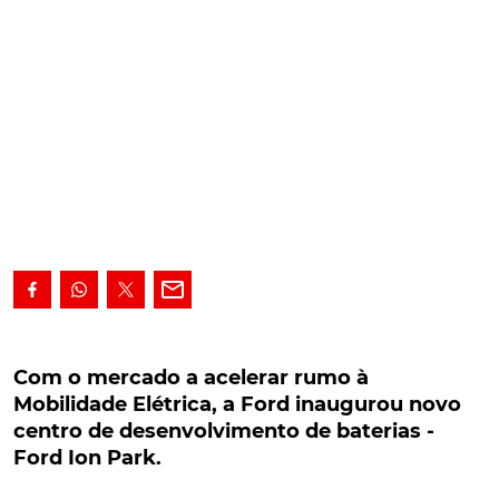
Com o mercado a acelerar rumo à Mobilidade
Elétrica, a Ford inaugurou novo centro de
Com o mercado a acelerar rumo à
desenvolvimento de baterias - Ford Ion Park.
Mobilidade Elétrica, a Ford inaugurou novo
centro de desenvolvimento de baterias -
Com o mercado automóvel a acelerar rumo à
Ford Ion Park.
Mobilidade Elétrica, a Ford acaba de inaugurar um
novo centro de investigação e desenvolvimento de