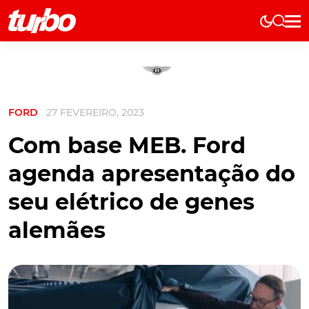
Elétricos
História
Técnica
FORD
27 FEVEREIRO, 2023
Comerciais
Testes
Com base MEB. Ford
Curiosidades
agenda apresentação do
Marcas
seu elétrico de genes
Elétricos
alemães
Técnica
Testes