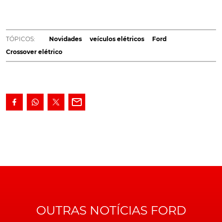
dedicadas para veículos elétricos MEB ao
Volkswagen Group e que servirão de base para
alguns dos seus futuros elétricos. O primeiro dos
TÓPICOS:
Novidades
veículos elétricos
Ford
quais, um crossover elétrico médio, dá-se a conhecer
Crossover elétrico
ao mundo já no próximo dia 21 de março.
O anúncio foi feito, através de um tweet, publicado na
rede social Twitter, pelo director geral da Ford Model e
Europa, Martin Sander, no qual este responsável
mostram igualmente, uma imagem do director de
Design da
Ford Europa
, Amko Leenarts, a levantar um
pouco da cobertura que pende sobre aquilo que
pretende ser um novo modelo.
Aliás e sobre esta nova proposta, as notícias já
divulgadas fazem acreditar que se trata de um
Crossover Médio, o qual será produzido em Colónia, na
OUTRAS NOTÍCIAS FORD
Alemanha.