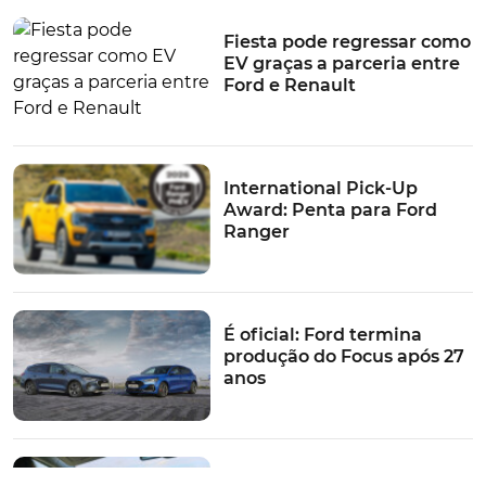
nome, possa entrar em comercialização ainda este ano
de 2023, recebendo, posteriormente e um pouco mais
Fiesta pode regressar como
para a frente, o apoio (comercial) do já referido
EV graças a parceria entre
Crossover Desportivo.
Ford e Renault
TÓPICOS:
Novidades
veículos elétricos
Ford
Crossover elétrico
International Pick-Up
Award: Penta para Ford
Ranger
É oficial: Ford termina
produção do Focus após 27
anos
Ford introduz tecnologia