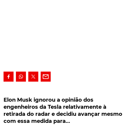
Elon Musk ignorou a opinião dos engenheiros
da Tesla relativamente à retirada do radar e
Elon Musk ignorou a opinião dos
decidiu avançar mesmo com essa medida
engenheiros da Tesla relativamente à
para...
retirada do radar e decidiu avançar mesmo
com essa medida para...
Elon Musk ignorou a opinião dos engenheiros da
Tesla relativamente à retirada do radar e decidiu