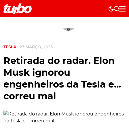
Elétricos
História
Técnica
TESLA
27 MARÇO, 2023
Comerciais
Testes
Retirada do radar. Elon
Curiosidades
Musk ignorou
Marcas
engenheiros da Tesla e...
Elétricos
correu mal
Técnica
Testes