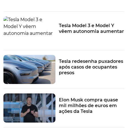
LEIA TAMBÉM
Elétricos. Tesla "rouba" a liderança à Volkswagen na
Alemanha
Tesla Model 3 e Model Y
Parece que Elon Musk reconheceu mesmo que o radar
vêem autonomia aumentar
agora é necessário. Na verdade, os novos veículos da
Tesla com o mais recente pacote de software Hardware
4 já vêm com um sensor de radar, montado na mesma
posição dos carros anteriores a 2021, mas
Tesla redesenha puxadores
aparentemente é um pouco mais avançado.
após casos de ocupantes
presos
TÓPICOS:
Tesla
Tecnologia
Elon Musk
Radar
Elon Musk compra quase
mil milhões de euros em
ações da Tesla