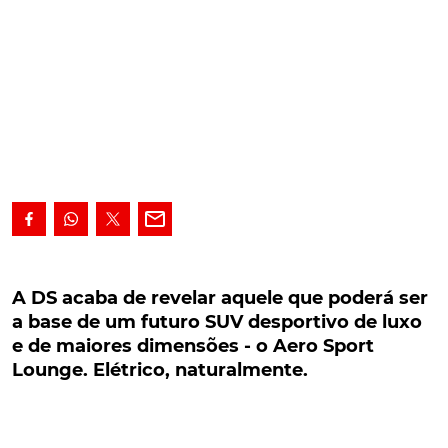
A DS acaba de revelar aquele que poderá ser a
base de um futuro SUV desportivo de luxo e de
A DS acaba de revelar aquele que poderá ser
maiores dimensões - o Aero Sport Lounge.
a base de um futuro SUV desportivo de luxo
Elétrico, naturalmente.
e de maiores dimensões - o Aero Sport
Lounge. Elétrico, naturalmente.
Numa altura em que acaba de dar conhecer a sua
nova berlina porta-estandarte, o DS 9, a DS revela
igualmente aquele que poderá ser a base de um