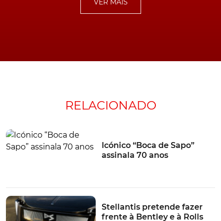
VER MAIS
de 500 kW (!), ou 680 cv de potência
, que o modelo
tem base, além de uma grelha com a capacidade de
transformar-se num ecrã em redor do monograma
iluminado da marca. Sendo que, por detrás, estão os
sensores que lêem a estrada e alimentam os
calculadores com terabytes de informações.
A ladear esta enorme grelha, os
projetores DS MATRIX
LED VISION
, acompanhados por luzes diurnas e do DS
RELACIONADO
LIGHT VEIL, detalhes iluminados que antecipam a
futura assinatura da DS.
Icónico “Boca de Sapo”
assinala 70 anos
Luxuoso, o DS Aero Sport Lounge é também um SUV de forte aspiração
desportiva. A demonstrá-lo, a aceleração 0-100 km/h em 2,8s...
Com linhas e apêndices aerodinâmicos laterais que
Stellantis pretende fazer
direcionam os fluxos de ar pela carroçaria, para alcançar
frente à Bentley e à Rolls