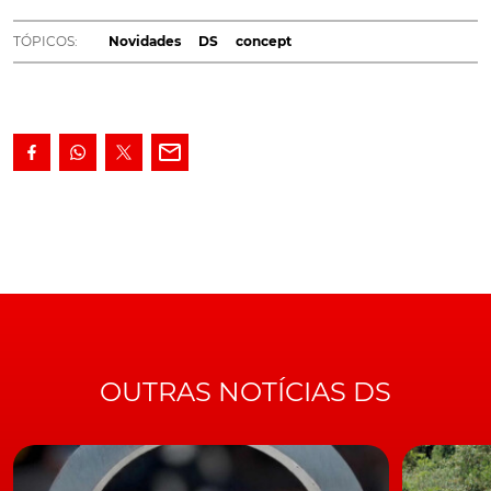
futuro SUV desportivo de luxo e de maiores
dimensões - o Aero Sport Lounge. Elétrico,
TÓPICOS:
Novidades
DS
concept
naturalmente...
Embora apresentado, para já, como um revolucionário
concept
, a verdade é que este Aero Sport Lounge pode
muito bem vir a resultar em algo bem mais palpável;
mais precisamente, num
SUV desportivo de luxo de
grandes dimensões
, que a
DS
poderá vir a posicionar
acima do
DS 7
, tornando-o, mesmo, o novo porta-
estandarte da oferta SUV da marca de luxo do grupo
PSA.
LEIA TAMBÉM
DS revela as primeiras imagens do seu novo topo de
OUTRAS NOTÍCIAS DS
gama
Porém e enquanto isso não acontece – a realidade é
que, só o tempo, e a
PSA
, poderão, um dia, confirmar
estas nossas suposições… -, fica, desde já, a certeza, que