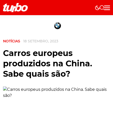
Elétricos
História
Técnica
NOTÍCIAS
18 SETEMBRO, 2023
Comerciais
Testes
Carros europeus
Curiosidades
produzidos na China.
Marcas
Sabe quais são?
Elétricos
Técnica
Testes