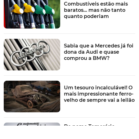
velocidade, e que, neste caso, permite ao Baby II
Combustíveis estão mais
acelerar dos 0 aos 60 km/h em não mais que seis
baratos… mas não tanto
quanto poderiam
segundos, assim como atingir a velocidade máxima de
70 km/h.
Finalmente e como versão topo de gama, neste Bugatti
Sabia que a Mercedes já foi
para adolescentes, a variante Pur Sang, claramente
dona da Audi e quase
mais direccionada para coleccionadores. E que, embora
comprou a BMW?
ostentando o mesmo sistema motopropulsor, conta
com uma carroçaria artesanal construída em alumínio, e
que leva mais de 200 horas a ser fabricada.
Um tesouro incalculável! O
Falando de autonomias e graças à inclusão da
mais impressionante ferro-
tecnologia de travagem regenerativa, o modelo de
velho de sempre vai a leilão
entrada anuncia a capacidade de fazer até 25 km com
uma única carga, ao passo que, tanto o Vitesse, como o
Pur Sang, deverão conseguir fazer, pelo menos, 50
De nome Temerário.
quilómetros. Autonomia que, diga-se, não deixa de ser
Lamborghini desvenda
surpreendente, se pensarmos que se trata de um
sucessor HPHEV do