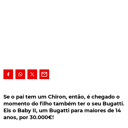
Se o pai tem um Chiron, então, é chegado o
momento do filho também ter o seu Bugatti.
Se o pai tem um Chiron, então, é chegado o
Eis o Baby II, um Bugatti para maiores de 14
momento do filho também ter o seu Bugatti.
anos, por 30.000€!
Eis o Baby II, um Bugatti para maiores de 14
anos, por 30.000€!
Se o pai tem, então, o filho também pode ter! Este
parece ser o princípio adoptado pela Bugatti, que,