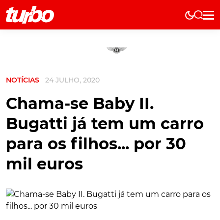
Elétricos
História
Técnica
NOTÍCIAS
24 JULHO, 2020
Comerciais
Testes
Chama-se Baby II.
Curiosidades
Bugatti já tem um carro
Marcas
para os filhos... por 30
Elétricos
mil euros
Técnica
Testes