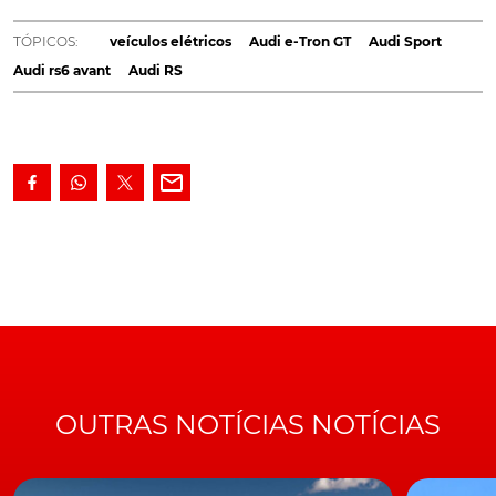
futuro, apenas um motor de combustão interna em
cada modelo RS, em vez de disponibilizar aos
TÓPICOS:
veículos elétricos
Audi e-Tron GT
Audi Sport
compradores a opção de puro motor de combustão
Audi rs6 avant
Audi RS
ou eletrificado.
Embora a Volkswagen ofereça
versões GTI
a gasolina,
diesel GTD e híbrida "plug-in" GTE no seu
novo Golf
, o
diretor de vendas e marketing da
Audi Sport
, Rolf Michl,
confirmou que este não será o caso nos próximos
modelos RS.
Atualmente, o único modelo eletrificado da gama é o
RS6 Avant
, um "mild-hybrid" de 48V. Entretanto, a
marca prepara para introduzir, nos próximos dois anos,
veículos híbridos "plug-in" e elétricos, que se tornarão
uma parte crucial da linha geral da Audi Sport.
OUTRAS NOTÍCIAS NOTÍCIAS