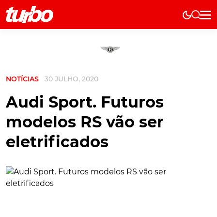
Elétricos
História
Técnica
NOTÍCIAS
30 JULHO, 2020
Comerciais
Testes
Audi Sport. Futuros
Curiosidades
modelos RS vão ser
Marcas
eletrificados
Elétricos
Técnica
Testes