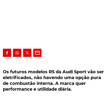
Os futuros modelos RS da Audi Sport vão ser
eletrificados, não havendo uma opção pura de
Os futuros modelos RS da Audi Sport vão ser
combustão interna. A marca quer performance
eletrificados, não havendo uma opção pura
e utilidade diária.
de combustão interna. A marca quer
performance e utilidade diária.
Os futuros modelos RS da Audi Sport vão ser
eletrificados, não havendo uma opção pura de
combustão interna à venda. A marca vai oferecer, no