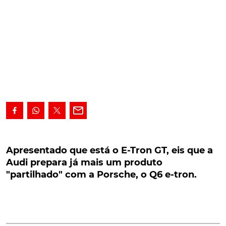
Apresentado que está o E-Tron GT, eis que a
Audi prepara já mais um produto "partilhado"
Apresentado que está o E-Tron GT, eis que a
com a Porsche, o Q6 e-tron.
Audi prepara já mais um produto
"partilhado" com a Porsche, o Q6 e-tron.
Apresentado que está o primeiro Gran Turismo 100%
elétrico a chegar ao mercado, o e-tron GT, cuja base
é a mesma do Taycan, a Audi prepara já mais um
produto "partilhado" com a Porsche. Neste caso, um