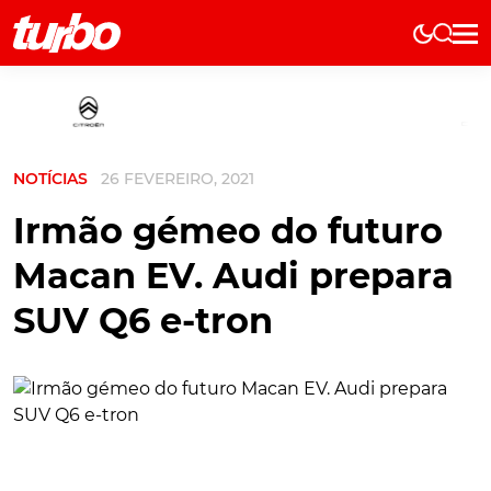
Elétricos
História
Técnica
NOTÍCIAS
26 FEVEREIRO, 2021
Comerciais
Testes
Irmão gémeo do futuro
Curiosidades
Macan EV. Audi prepara
Marcas
SUV Q6 e-tron
Elétricos
Técnica
Testes