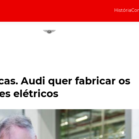
História
Com
Elétricos
Curiosidades
Elétricos
Técnica
Testes
as. Audi quer fabricar os
Marcas
es elétricos