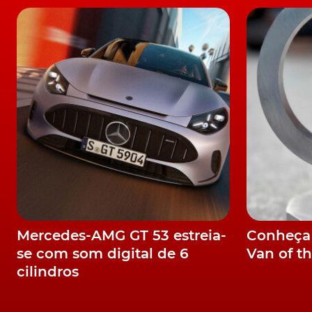
De resto, a fábrica de Steyr leva já 40 anos 
para a Mini, sendo que, com a adição dos moto
infraestrutura, a par de
Dingolfing
, na Aleman
Decisão já é tendência
Recordar que, além destes dois fabricantes, 
motores elétricos dentro de portas, mais c
Mercedes-Benz já assumiu que, a produção de
é um "aspecto determinante" na sua estratég
Mercedes-AMG GT 53 estreia-
Conheça
A Renault já fabrica os seus próprios motores elétricos em
se com som digital de 6
Van of t
cilindros
Ao mesmo tempo e conforme também recorda
intenção de produzir, ele próprio, cerca de 1,
modelos fabricados com base na
plataforma