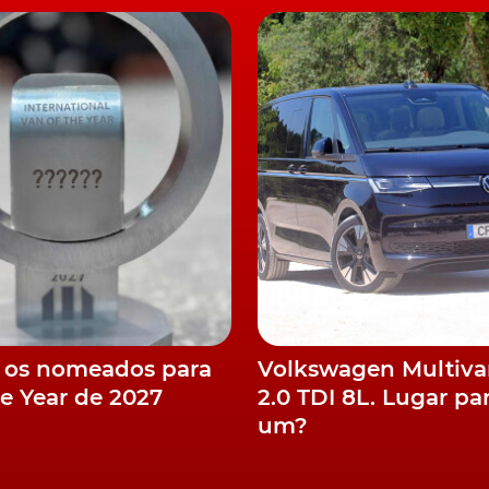
a fabricar motores de combustão, tanto para a BMW, como
res elétricos, a unidade austríaca tornar-se-á a segunda
ha, a produzir trens de força para os elétricos do grupo.
também a francesa Renault já produz os seus próprios
oncretamente, em
Cleon
, França, enquanto, por exemplo, 
ste tipo de componentes, nas suas próprias instalações
ia.
 os nomeados para
Volkswagen Multiv
 Cleon, França
he Year de 2027
2.0 TDI 8L. Lugar pa
um?
 a Automotive News, o grupo Volkswagen anunciou já
4 milhões de motores elétricos por ano, para todos os
 MEB
, já a partir de 2023, enquanto a Stellantis celebrou