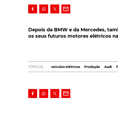
Depois da BMW e da Mercedes, também
os seus futuros motores elétricos na s
Depois da BMW e da Mercedes, tamb
os seus futuros motores elétricos na
Depois das rivais BMW e da Mercedes, tam
das dificuldades em que o mercado interna
seus futuros motores elétricos dentro de por
do investimento acima dos 300 milhões de
TÓPICOS:
veículos elétricos
Produção
Audi
F
A revelação, quanto à decisão da
Audi
, foi, n
pelo Ministro dos Negócios Estrangeiros (MNE)
aplicação, precisamente, na fábrica que a Aud
concretamente, em Gyor.
De resto, é, precisamente, em Gyor, na zona oc
alguns dos seus atuais motores elétricos, rec