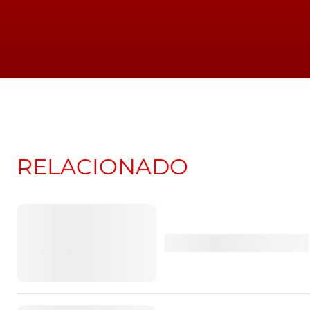
uma parceria com o fabricante japonês Nide
elétricos, já a partir do final de 2022.
Finalmente, a Volvo, anunciou já a decisão de
Skovde
, na Suécia, onde pretende começar a 
para aplicação nos seus futuros EVs.
TÓPICOS:
veículos elétricos
Produção
Audi
Fábricas
Mot
RELACIONADO