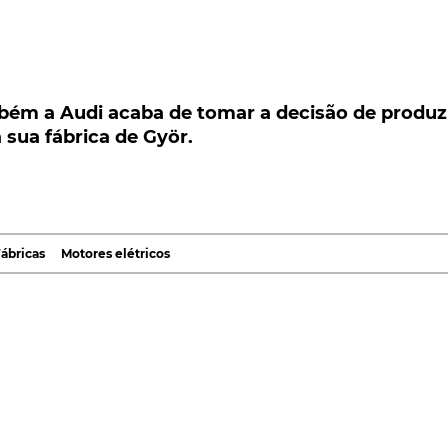
 a Audi acaba de tomar a decisão de produzir
ua fábrica de Györ.
ém a Audi acaba de tomar a decisão de produz
 sua fábrica de Györ.
bém a Audi acaba de tomar a decisão de, em virtude
cional de componentes vive, passar a produzir os
tas, ou seja, nas suas próprias fábricas. Isto, apesar
 euros que a medida exige.
ábricas
Motores elétricos
o entanto, feita, não pela própria marca de Ingolstadt, mas
 da Hungria, Peter Szijjarto. Isto, porque a medida tem
i possui neste país da União Europeia, mais
idental da Hungria, que a Audi já fabrica, desde 2018,
orda a
Automotive News Europe
.