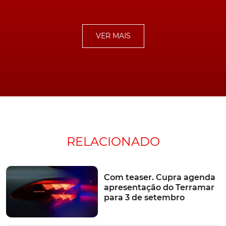
Depois das promessas de sucesso, a verdade é que o Audi Q2 não
VER MAIS
deixará muitas saudades, em termos comerciais. Foto: Turbo
Quanto a motorizações e embora
Duesmann
pouco ou
nada tenha dito sobre o assunto, o mais certo é que o
sucessor do atual A3 venha a apostar fortemente na
propulsão elétrica, até porque é objectivo declarado da
marca, acabar com a apresentação de novos modelos
térmicos, já a partir de 2025.
RELACIONADO
Com guia de marcha para 2027
Com teaser. Cupra agenda
De resto, vale a pena recordar que o atual A3 foi lançado
apresentação do Terramar
há apenas dois anos, em 2020, o que leva a pensar que
para 3 de setembro
se mantenha em comercialização até 2027.
Despedindo-se numa altura em que a marca dos