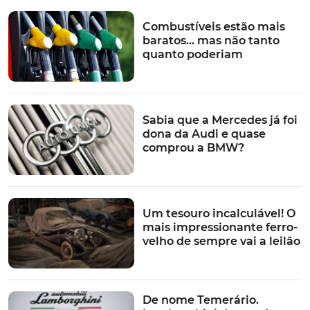
quatro anéis já terá abandonado as novidades a
combustão
.
Combustíveis estão mais
baratos… mas não tanto
quanto poderiam
A gama A3 deverá conhecer um facelift em 2024... antes do surgimento
da nova geração ou sucessor, em 2027
Sabia que a Mercedes já foi
Entretanto e pelo meio, deverá surgir o tradicional
dona da Audi e quase
facelift a meio do ciclo de vida, ou seja, por volta de
comprou a BMW?
2024, e que devera abarcar também, tanto o S3, como o
RS3
.
TÓPICOS:
Um tesouro incalculável! O
Audi
Audi Q2
Estratégia
gama
Audi A3
Audi A1
mais impressionante ferro-
velho de sempre vai a leilão
De nome Temerário.