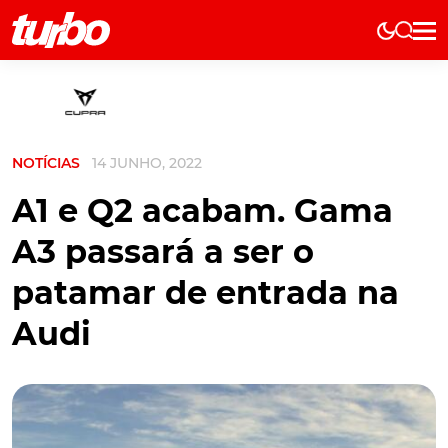
Elétricos
História
Técnica
NOTÍCIAS
14 JUNHO, 2022
Comerciais
Testes
A1 e Q2 acabam. Gama
Curiosidades
A3 passará a ser o
Marcas
patamar de entrada na
Elétricos
Audi
Técnica
Testes