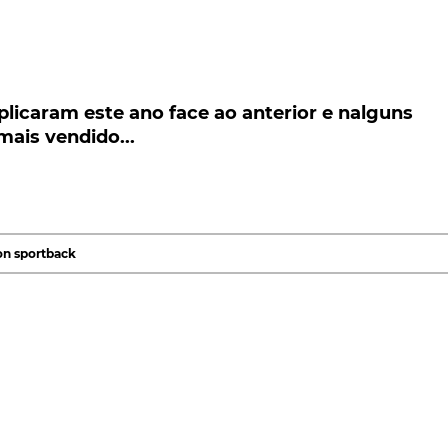
caram este ano face ao anterior e nalguns
s vendido...
plicaram este ano face ao anterior e nalguns
ais vendido...
am este ano e no primeiro semestre de 2020
dos é mesmo o modelo mais vendido...
perturbado as vendas do SUV elétrico da
Audi
e-tron. No
ro anéis viu aumentar as vendas do e-tron em 86,8% fac
on sportback
.641 unidades entregues em todo o mundo.
 no SUV elétrico mais vendido. Na Noruega é mesmo o
es representa uma fatia significativa das vendas da marc
 12%.
rkus Duesmann