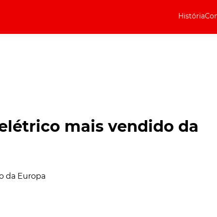
História
Com
Elétricos
Curiosidades
Elétricos
Técnica
Testes
 elétrico mais vendido da
Marcas