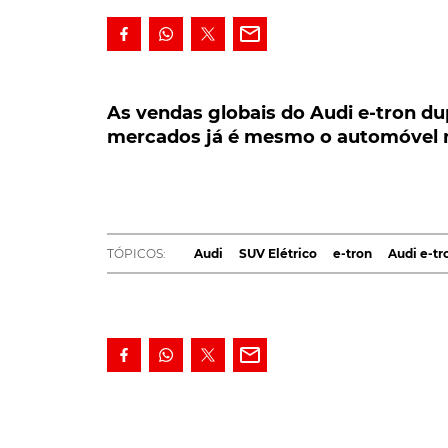
As vendas globais do Audi e-tron dupli
mercados já é mesmo o automóvel mai
As vendas globais do Audi e-tron du
mercados já é mesmo o automóvel m
As vendas globais do Audi e-tron duplicar
totalizaram 17.641 unidades.
Nalguns merca
A crise da pandemia do coronavírus não tem 
primeiro semestre de 2020, a marca dos quat
TÓPICOS:
Audi
SUV Elétrico
e-tron
Audi e-tr
a período homólogo do ano anterior, com 17
No mercado europeu, o
Audi e-tron
tornou-se
líder absoluto de vendas. Nalguns outros país
Islândia, 93%; Noruega, 92% Israel, 14%; Suécia,
LEIA TAMBÉM
Audi vai apanhar a Tesla, afirma CEO Ma