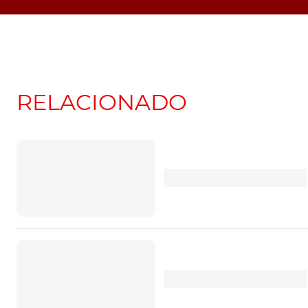
RELACIONADO
Dois motores. Lanci
Ypsilon desvenda 
para clientes distint
No regresso à Europ
Lancia apresenta o 
e elétrico Ypsilon… 
Itália