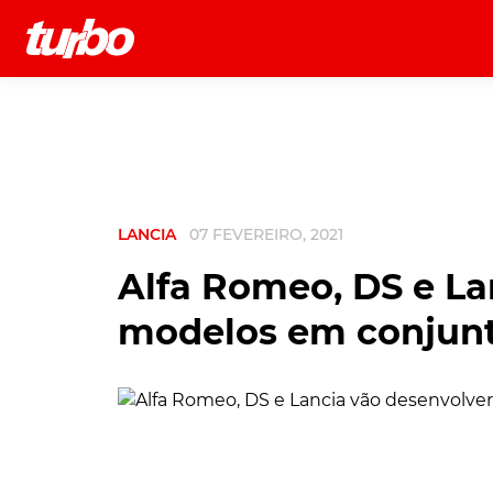
História
Comerciais
Testes
LANCIA
07 FEVEREIRO, 2021
Alfa Romeo, DS e La
modelos em conjun