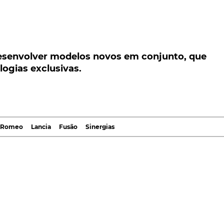
senvolver modelos novos em conjunto, que
ias exclusivas.
desenvolver modelos novos em conjunto, que
ogias exclusivas.
olver modelos novos em conjunto, que contarão com
ssado dia 16 de janeiro, o quarto maior fabricante
nos para as suas dez marcas.
a Romeo
Lancia
Fusão
Sinergias
osicionamento premium, estando previsto o
 três marcas. A nova geração de veículos começará a s
a Stellantis
omotive News
que as três marcas vão receber