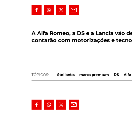
A Alfa Romeo, a DS e a Lancia vão de
contarão com motorizações e tecnolog
A Alfa Romeo, a DS e a Lancia vão 
contarão com motorizações e tecnol
A Alfa Romeo, a DS e a Lancia vão desenv
motorizações e tecnologias exclusivas.
Após o lançamento oficial da
Stellantis
, no pa
automóvel do mundo começa a revelar os pla
TÓPICOS:
Stellantis
marca premium
DS
Alf
A
Alfa Romeo
, a DS e a Lancia vão ter um p
desenvolvimento conjunto de modelos para as
lançada em 2024.
A Lancia vai beneficiar das sinergias das marcas premium d
O diretor de produto da DS confirmou ao
Aut