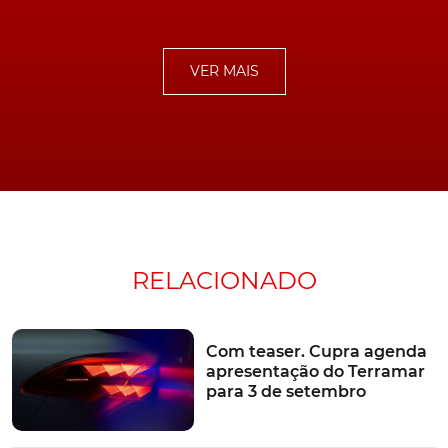
kg no tejadilho.
Anunciado, para o mercado nacional, com duas versões,
VER MAIS
Standard e respetivo upgrade , o
Volvo XC40
promete,
ainda, um equipamento de série bastante completo,
desde a versão base, a qual inclui soluções de
segurança como o Slippery Road Alert, Lane Keeping
Aid, City Safety, Blind Spot Information System, Hill Start
Assist e Hill Descent Control.
RELACIONADO
Já no domínio da conectividade, a integração de
Google
Assistant
, de um ecrã táctil de 9'', carregamento de
Com teaser. Cupra agenda
smartphone por indução e Volvo On Call.
apresentação do Terramar
para 3 de setembro
A par destas qualidades, o Volvo XC40 Recharge 100%
Elétrico é também o primeiro modelo da marca sueca a