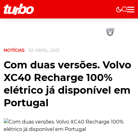
Elétricos
História
Técnica
NOTÍCIAS
02 ABRIL, 2021
Comerciais
Testes
Com duas versões. Volvo
Curiosidades
XC40 Recharge 100%
Marcas
elétrico já disponível em
Elétricos
Portugal
Técnica
Testes