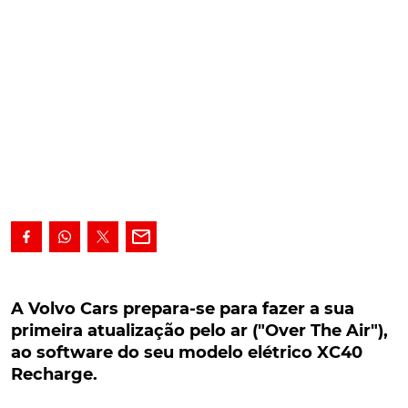
A Volvo Cars prepara-se para fazer a sua
primeira atualização pelo ar ("Over The Air"), ao
A Volvo Cars prepara-se para fazer a sua
software do seu modelo elétrico XC40
primeira atualização pelo ar ("Over The Air"),
Recharge.
ao software do seu modelo elétrico XC40
Recharge.
Seguindo uma tendência que alguns construtores já
colocaram em prática, também a Volvo Cars se