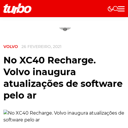
Elétricos
História
Técnica
VOLVO
26 FEVEREIRO, 2021
Comerciais
Testes
No XC40 Recharge.
Curiosidades
Volvo inaugura
Marcas
atualizações de software
Elétricos
pelo ar
Técnica
Testes