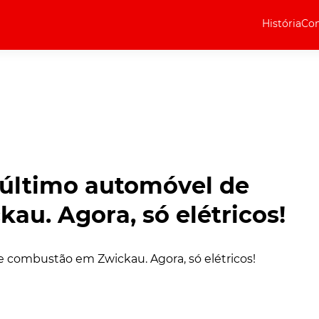
História
Com
Elétricos
Curiosidades
Elétricos
Técnica
Testes
último automóvel de
Marcas
u. Agora, só elétricos!