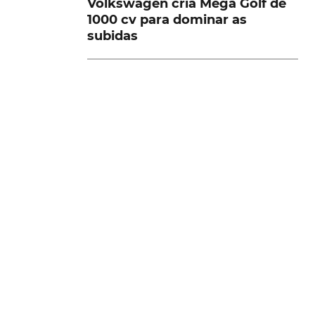
Volkswagen cria Mega Golf de
1000 cv para dominar as
subidas
s
na
VER MAIS