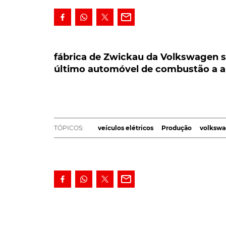
fábrica de Zwickau da Volkswagen só va
automóvel de combustão a a sair da l
fábrica de Zwickau da Volkswagen só 
último automóvel de combustão a a 
A fábrica de Zwickau da Volkswagen só vai 
automóvel de combustão a sair da sua linh
serão construídos seis modelos baseados n
Audi.
TÓPICOS:
veículos elétricos
Produção
volksw
A fábrica de Zwickau do grupo Volkswagen p
combustão interna. Tratou-se uma carrinha
V
que teve como destino um cliente alemão.
A partir de agora, a linha de montagem daquela
marcas
Volkswagen
, Audi e Seat.
Inaugurada em 1904, a fábrica de Zwickau t
combustão, incluindo das marcas Horch,
Aud