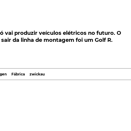
i produzir veículos elétricos no futuro. O últi
inha de montagem foi um Golf R.
vai produzir veículos elétricos no futuro. O
sair da linha de montagem foi um Golf R.
produzir veículos elétricos no futuro. O último
a de montagem foi uma carrinha Golf R. No futuro
a plataforma MEB, incluindo o ID.3, o ID.4 e um SUV 
agen
Fábrica
zwickau
roduziu o seu último automóvel com motor de
olkswagen Golf R
com propulsor a gasolina de 2,0 litros
 fábrica alemã só irá produzir veículos elétricos para as
em um longa tradição na produção de automóveis de
i
, DKW, IFA, Trabant. Em 1990, a Volkswagen iniciou a