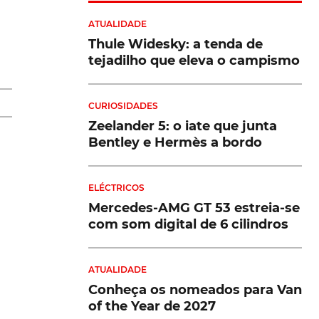
ATUALIDADE
Thule Widesky: a tenda de
tejadilho que eleva o campismo
na
a,
CURIOSIDADES
Zeelander 5: o iate que junta
Bentley e Hermès a bordo
as
ELÉCTRICOS
Mercedes-AMG GT 53 estreia-se
o
com som digital de 6 cilindros
l
ATUALIDADE
o
Conheça os nomeados para Van
of the Year de 2027