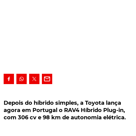
Depois do híbrido simples, a Toyota lança agora
em Portugal o RAV4 Híbrido Plug-in, com 306
Depois do híbrido simples, a Toyota lança
cv e 98 km de autonomia elétrica.
agora em Portugal o RAV4 Híbrido Plug-in,
com 306 cv e 98 km de autonomia elétrica.
Depois do híbrido simples, a Toyota acaba de
apresentar a primeira versão híbrida plug-in do seu
RAV4, novo topo-de-gama na oferta SUV da marca