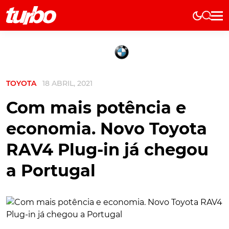
Elétricos
História
Técnica
TOYOTA
18 ABRIL, 2021
Comerciais
Testes
Com mais potência e
Curiosidades
economia. Novo Toyota
Marcas
RAV4 Plug-in já chegou
Elétricos
a Portugal
Técnica
Testes