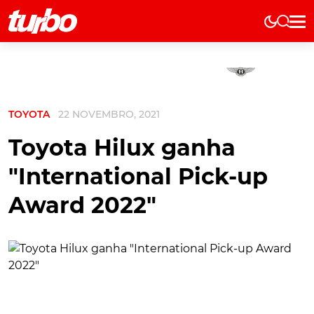
Elétricos
História
Técnica
TOYOTA
22 NOVEMBRO, 2021
Comerciais
Testes
Toyota Hilux ganha
Curiosidades
"International Pick-up
Marcas
Award 2022"
Elétricos
Técnica
Testes