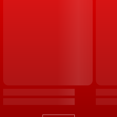
"Como um veículo multi-funções produzido e
comercializado em todo o mundo, quer o produto quer
o mercado continuam a evoluir, com muitas marcas a
elevarem os padrões nas prestações, segurança,
conforto do passageiro e do condutor".
A nova cadeia cinemática potente e suave, o
comportamento dinâmico e a sua lendária qualidade,
durabilidade e fiabilidade foram os principais aspetos
que os membros do júri levaram em consideração na
atribuição do International Pick-Up Award à Toyota
Hilux
.
LEIA TAMBÉM
Toyota Hilux Invincible 2.8 D. Novo motor não é tudo
"Com mais de 50 anos de tradição, a Hilux sempre se
destacou pela sua impressionante qualidade,
durabilidade e fiabilidade como também pelas suas