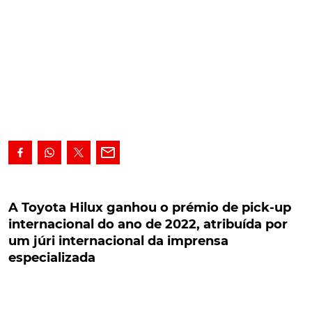
A Toyota Hilux ganhou o prémio de pick-up
internacional do ano de 2022, atribuída por um
A Toyota Hilux ganhou o prémio de pick-up
júri internacional da imprensa especializada
internacional do ano de 2022, atribuída por
um júri internacional da imprensa
A Toyota Hilux ganhou o prémio de pick-up
especializada
internacional do ano de 2022, atribuída por um júri
internacional da imprensa especializada europeia. O
troféu foi entregue no Salão Solutrans, em Lyon, e