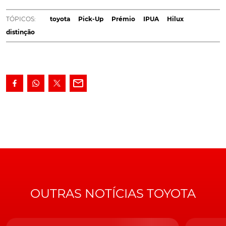
nós estivemos lá.
TÓPICOS:
toyota
Pick-Up
Prémio
IPUA
Hilux
A vencedora da sexta edição do "
International Pick-Up
distinção
Award
" (IPUA) é a nova Toyota Hilux e o prémio foi
entregue no jantar de gala do Salão Solutrans ao vice-
presidente da Toyota Moyor Europe. Didier Gambart,
pelo presidente do júri Jarlath Sweeney.
"Desde 2009 que o prémio de "
International Pick-Up
Award
" tem sido entregue à mais eficiente pick-up do
momento", explicou o presidente do IPUA, organização
de 24 jornalistas europeus da especialidade que
organização a competição, após a realização de intensos
ensaios dinâmicos com os modelos a concurso.
OUTRAS NOTÍCIAS TOYOTA
Jarlath Sweeney, presidente do IPUA, e Didier Gambart, vice-presidente
da Toyota Europe