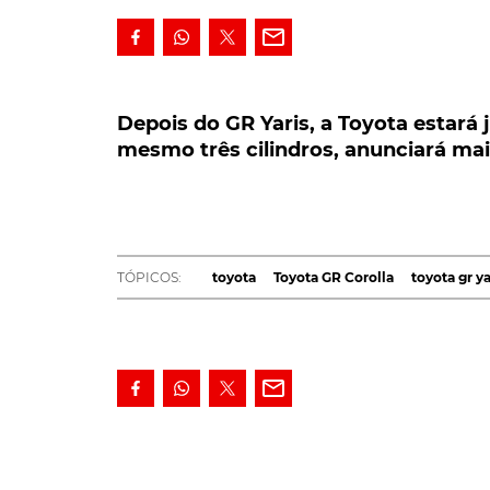
Depois do GR Yaris, a Toyota estará já a
mesmo três cilindros, anunciará mais p
Depois do GR Yaris, a Toyota estará j
mesmo três cilindros, anunciará mai
Depois do GR Yaris, a Toyota estará já a t
R. O qual, garantem os rumores mais recent
conhecido tricilíndrico presente no Toyot
mais generosa - 300 cv!
TÓPICOS:
toyota
Toyota GR Corolla
toyota gr ya
A notícia, com origem no Japão, vem, assim,
adoptaria um bloco de maiores dimensões, m
Segundo as informações agora divulgadas pe
pelo contrário, o mesmo
três cilindros 1.6 litr
mas aumentada para os 300 cv!