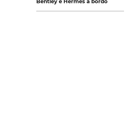
Bentley e Hermès a bordo
mo
o
VER MAIS
,9