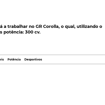
 trabalhar no GR Corolla, o qual, utilizando o
otência: 300 cv.
á a trabalhar no GR Corolla, o qual, utilizando o
s potência: 300 cv.
rabalhar no mais recente elemento da excitante famíli
es, terá por base o novo Corolla, impulsionado pelo 
a mais pequeno Embora a debitar uma potência ainda
ris
Potência
Desportivos
 desmentir os rumores segundo os quais o
GR Corolla
ais concretamente, um quatro cilindros.
la publicação japonesa
Car Sensor
, o GR Corolla manterá
os do GR Yaris
, embora com a potência já não nos 261 cv,