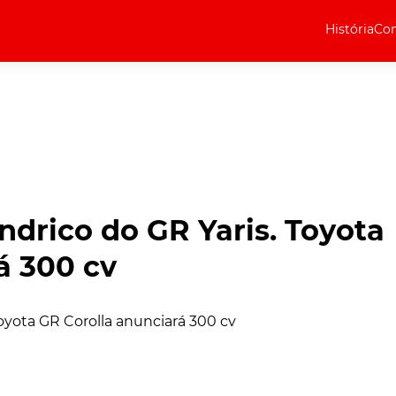
História
Com
Elétricos
Curiosidades
Elétricos
Técnica
Testes
ndrico do GR Yaris. Toyota
Marcas
á 300 cv