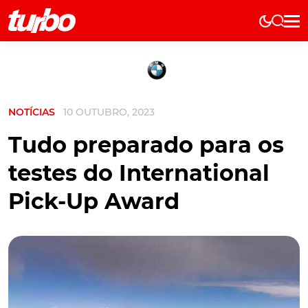
Elétricos
História
Técnica
NOTÍCIAS
10 OUTUBRO, 2023
Comerciais
Testes
Tudo preparado para os
Curiosidades
testes do International
Marcas
Pick-Up Award
Elétricos
Técnica
Testes