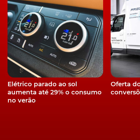
Menos custos, menor peuga
Aliás e na sequência, precisamente, do tema 
novos métodos de produção, explorados pel
40% naquela que é a peugada ambiental da p
50%. Mas também uma redução drástica na po
fabrico.
Ainda de acordo com a Autocar, a
Tesla
assume
necessária, em cada etapa do processo, por 
bateria, com a base inteira a ser então acopla
Elétrico parado ao sol
Oferta d
forma a evitar que as portas tenham de ser re
aumenta até 29% o consumo
conversõ
no verão
A Tesla pretende implementar um novo processo de produç
Model 3. Foto: Tesla
Segundo Moravy, este novo processo permitir
os contratempos que atrasaram o lançamen