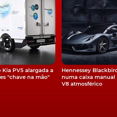
da ambiental
Cybertruck, os responsáveis da Tesla recordaram que, os
a primeira vez com a pickup, permitem uma redução de
rópria fabrica, além de uma economia de custos de até
ssibilidade de atrasos em casa etapa do processo de
 como objectivo minimizar a quantidade de trabalho
exemplo, fixando os bancos directamente na caixa da
da à carroçaria, que recebeu a pintura por secções, de
o Kia PV5 alargada a
Hennessey Blackbir
tiradas e reinstaladas de segunda vez.
es "chave na mão"
numa caixa manual 
V8 atmosférico
ão, que impeça o "inferno" que foi o início do processo de montagem 
á que o fabricante não tenha de voltar a debater-se co
to do
Model 3
e que "conduziu-nos a um verdadeiro