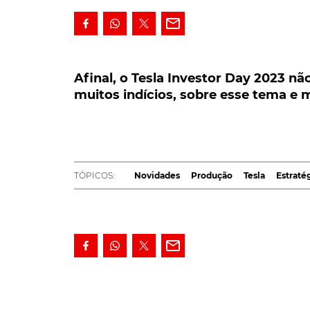
Afinal, o Tesla Investor Day 2023 não
indícios, sobre esse tema e muitos outr
Afinal, o Tesla Investor Day 2023 n
muitos indícios, sobre esse tema e m
Ao contrário do que muitos esperavam, o T
que será o próximo modelo da marca norte
plataforma. Ainda assim, deixou alguns i
principalmente, sobre vários outros...
TÓPICOS:
Novidades
Produção
Tesla
Estraté
Iniciativa tradicionalmente importante para 
logo, por se destinar a presentes e futuros in
respostas às principais ansiedades dos fãs 
anúncio de um novo modelo de entrada, cujo 
ao construtor, conquistar novos públicos.
Ainda assim e segundo noticia a britânica Au
apenas sobre este tema, como também sobre 