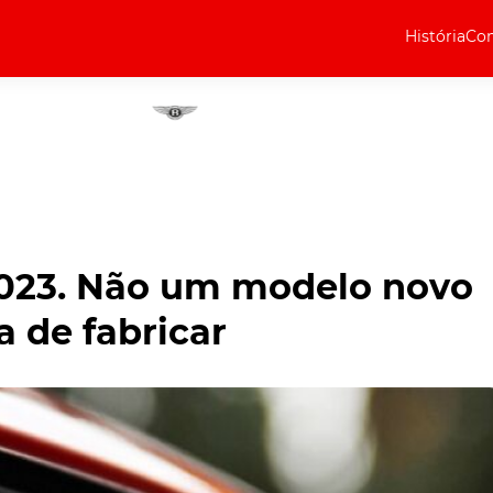
História
Com
Elétricos
Curiosidades
Elétricos
Técnica
Testes
2023. Não um modelo novo
Marcas
 de fabricar