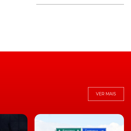
o
s
VER MAIS
rá