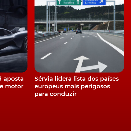
d aposta
Sérvia lidera lista dos países
e motor
europeus mais perigosos
para conduzir
do
m