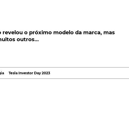
 revelou o próximo modelo da marca, mas muitos
os...
ão revelou o próximo modelo da marca, mas
uitos outros...
esla Investor Day 2023 acabou não revelando aquele
-americana e que, inclusivamente, estreará uma nov
ndícios, não apenas sobre esse tema, como também e
gia
Tesla Investor Day 2023
as ambições de futuro dos fabricantes automóveis, desd
vestidores, o Investor Day 2023 da
Tesla
acabou não dan
da marca fundada por Elon Musk, que aguardavam o
preço rondará os 25 mil euros, e que permitirá, também
tocar, o evento acabou deixando algumas dicas, não
muitos outros, integrados numa estratégia a que mar