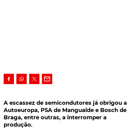
A escassez de semicondutores já obrigou a
Autoeuropa, PSA de Mangualde e Bosch de
A escassez de semicondutores já obrigou a
Braga, entre outras, a interromper a produção.
Autoeuropa, PSA de Mangualde e Bosch de
Braga, entre outras, a interromper a
A escassez de semicondutores chegou a Portugal.
produção.
Depois de já ter obrigado vários construtores a
pararem a produção de automóveis em várias