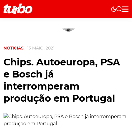
Elétricos
História
Técnica
NOTÍCIAS
13 MAIO, 2021
Comerciais
Testes
Chips. Autoeuropa, PSA
Curiosidades
e Bosch já
Marcas
interromperam
Elétricos
produção em Portugal
Técnica
Testes