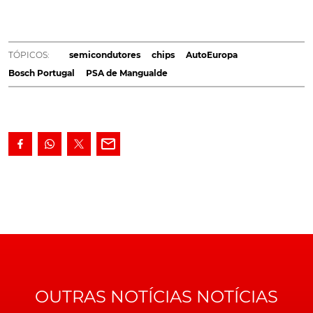
fábricas pelo mundo, eis que, agora, é a vez das
linhas de montagem da Autoeuropa, da PSA de
Mangualde e da Bosch de Braga, sentirem os efeitos
TÓPICOS:
semicondutores
chips
AutoEuropa
da crise.
Bosch Portugal
PSA de Mangualde
A notícia é avançada, esta quinta-feira, pelo
Jornal de
Negócios
, citando os casos da
Autoeuropa
, fábrica
pertencente ao Grupo Volkswagen, da
PSA de
Mangualde
, e da Bosch em Braga, como algumas das
infraestrutura afectadas pela crise de semicondutores.
No entanto e segundo a mesma publicação, outros
sectores decidiram já antecipar encomendas, como
forma de se protegerem da falta destes componentes,
embora tendo de pagar "preços exorbitantes" em leilão.
OUTRAS NOTÍCIAS NOTÍCIAS
Semicondutor