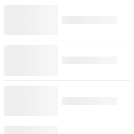
semicondutores
chips
AutoEuropa
Bosch Portugal
PSA
de Mangualde