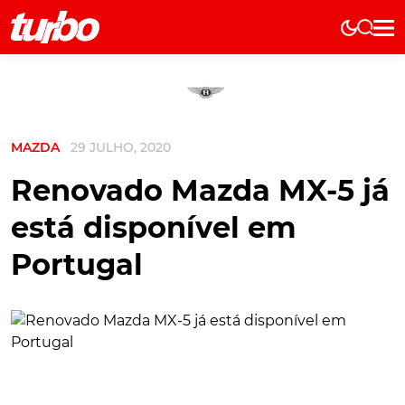
Elétricos
História
Técnica
MAZDA
29 JULHO, 2020
Comerciais
Testes
Renovado Mazda MX-5 já
Curiosidades
está disponível em
Marcas
Portugal
Elétricos
Técnica
Testes