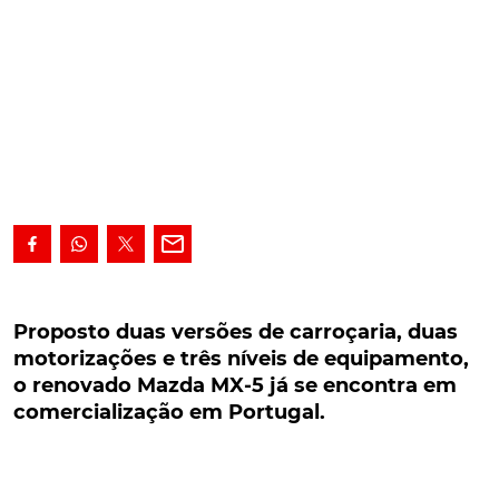
Proposto duas versões de carroçaria, duas
motorizações e três níveis de equipamento, o
Proposto duas versões de carroçaria, duas
renovado Mazda MX-5 já se encontra em
motorizações e três níveis de equipamento,
comercialização em Portugal.
o renovado Mazda MX-5 já se encontra em
comercialização em Portugal.
Proposto duas versões de carroçaria, duas
motorizações e três níveis de equipamento,
incluindo o novo Special Edition, o renovado Mazda