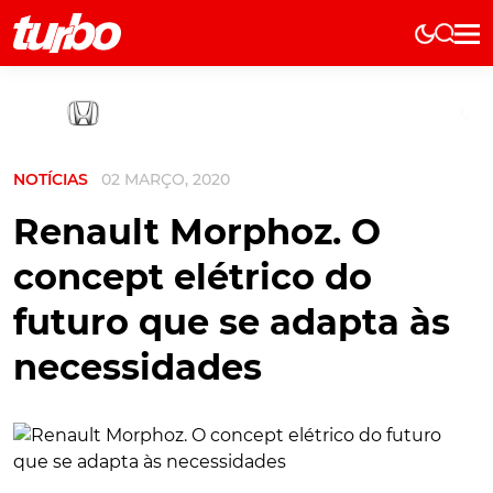
Elétricos
História
Técnica
NOTÍCIAS
02 MARÇO, 2020
Comerciais
Testes
Renault Morphoz. O
Curiosidades
concept elétrico do
Marcas
futuro que se adapta às
Elétricos
necessidades
Técnica
Testes