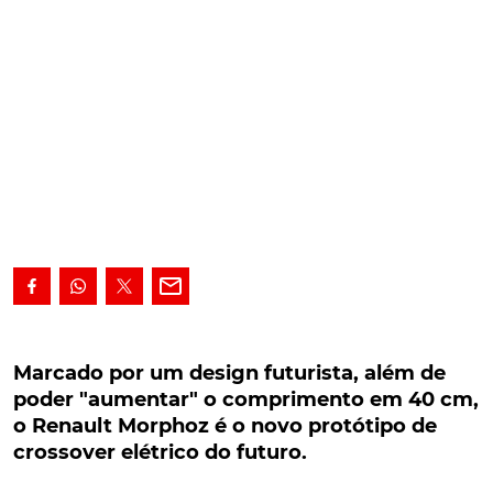
Marcado por um design futurista, além de
poder "aumentar" o comprimento em 40 cm, o
Marcado por um design futurista, além de
Renault Morphoz é o novo protótipo de
poder "aumentar" o comprimento em 40 cm,
crossover elétrico do futuro.
o Renault Morphoz é o novo protótipo de
crossover elétrico do futuro.
Marcado por um design futurista e crossover, a que
se junta possibilidade de poder contar com duas