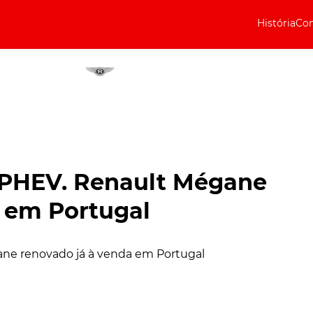
História
Com
Elétricos
Curiosidades
Elétricos
Técnica
Testes
 PHEV. Renault Mégane
Marcas
 em Portugal