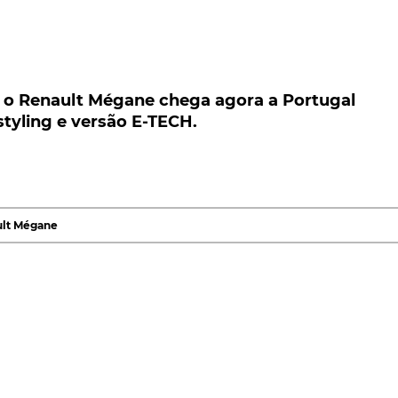
 Renault Mégane chega agora a Portugal naquel
ersão E-TECH.
 o Renault Mégane chega agora a Portugal
styling e versão E-TECH.
ault Mégane chega agora a Portugal naquele que é o
gumas alterações estilísticas, novas tecnologias, alé
imo de híbrido plug-in. Preços, a partir de 24.750€.
idades vendidas, 180 mil só em Portugal, o
Renault
lt Mégane
concessionários oficiais da
marca
, também em Portugal.
brangendo toda a gama (Berlina, Sport Tourer e Grande
os para uma melhor aerodinâmica, na nova grelha
logia
LED Pure Vision
nas ópticas dianteiras, a garantire
omo do LED, nos farolins traseiros. Argumentos a que 
 de mudança de direcção e até uma prática iluminação n