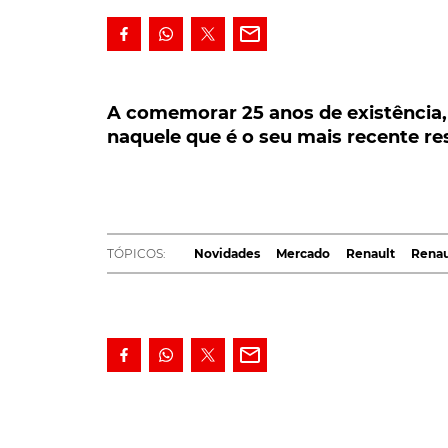
A comemorar 25 anos de existência, o
que é o seu mais recente restyling e v
A comemorar 25 anos de existência,
naquele que é o seu mais recente re
A comemorar 25 anos de existência, o Ren
seu mais recente
restyling
, marcado por al
da introdução da nova versão E-TECH, sinón
Até hoje com um total de sete milhões de un
TÓPICOS:
Novidades
Mercado
Renault
Renau
Mégane
passa, agora, a estar disponível, nos 
Com as novidades a surgirem, desde logo e a
Coupé), nos novos pára-choques, redesenhad
dianteira, e nas novas jantes em liga leve.
Ainda no exterior, a disponibilização da tecno
um aumento de 30% na luminosidade, assim c
junta a tecnologia de indicadores dinâmicos