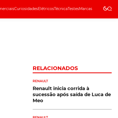
erciais
Curiosidades
Elétricos
Técnica
Testes
Marcas
Técnica
RELACIONADOS
RENAULT
Renault inicia corrida à
sucessão após saída de Luca de
Meo
RENAULT