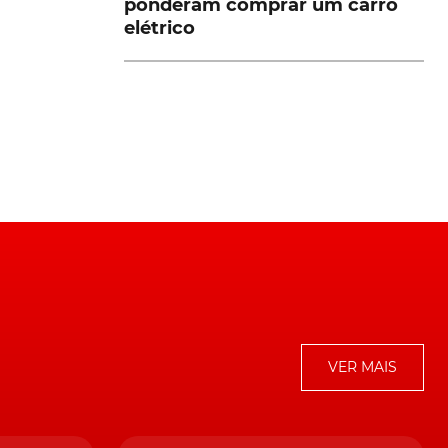
ponderam comprar um carro
elétrico
e
o
o
VER MAIS
ua