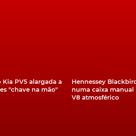
er descrito como a versão de produção do concept
e com novo logo do chinês Renault City K-ZE.
etende-se tornar a Mobilidade Elétrica a todos,
tonomia acima dos 200 km, já segundo a norma WLTP.
rantia da marca francesa de que o modelo chegará ao
 mais barato EV comercializado na Europa.
o Kia PV5 alargada a
Hennessey Blackbir
es "chave na mão"
numa caixa manual 
V8 atmosférico
 Spring
antevisão