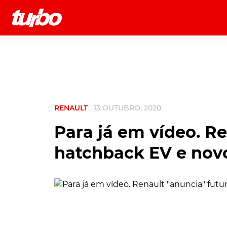
História
Comerciais
Testes
RENAULT
13 OUTUBRO, 2020
Para já em vídeo. Re
hatchback EV e nov