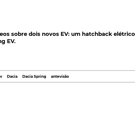
os sobre dois novos EV: um hatchback elétrico
 EV.
deos sobre dois novos EV: um hatchback elétrico
ng EV.
dade Elétrica, a Renault acaba de divulgar dois víde
chback elétrico que surgirá com o emblema do
sta elétrica da sua marca low-cost, o Dacia Spring EV
para o próximo dia 15 de outubro.
v
Dacia
Dacia Spring
antevisão
ectro-mobilidade "Renault eWays", é, no entanto, o
e maior curiosidade despoleta. Desde logo, porque estrei
culos elétricos da marca, CMF-EV, a utilizar igualmente
ue este novo modelo Renault, poderá ser, também, uma
s de estilísticos, uma evolução das linhas desvendadas
 especialmente depois da própria marca ter qualificado