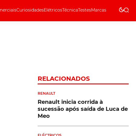
erciais
Curiosidades
Elétricos
Técnica
Testes
Marcas
Técnica
RELACIONADOS
RENAULT
Renault inicia corrida à
sucessão após saída de Luca de
Meo
ELÉCTRICOS