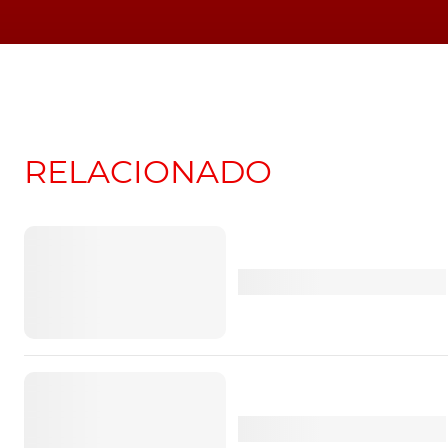
RELACIONADO
Futuro Renault Twi
elétrico mostra o int
Renault 4 E-Tech é
SUV elétrico compa
com imagem retro