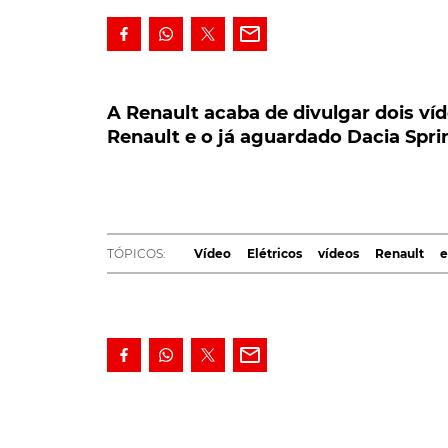
A Renault acaba de divulgar dois víde
Renault e o já aguardado Dacia Spring
A Renault acaba de divulgar dois ví
Renault e o já aguardado Dacia Spri
A preparar novidades no domínio da Mobili
que antevêem dois novos modelos: um hat
losango e aquela que será a primeira propo
Esta última, com a apresentação agendada 
TÓPICOS:
Vídeo
Elétricos
vídeos
Renault
e
Ambos com presença garantida no fórum da el
futuro hatchback elétrico com o
losango
, qu
a nova plataforma modular específica para veí
pelo
Nissan Ariya
- facto que leva a pensar q
espécie de Ariya francês.
Caso tal se confirme, é de esperar, em termo
com o
concept Morphoz
, mostrado em Março,