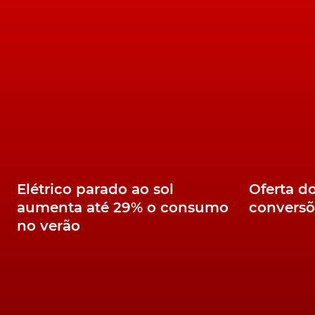
marca romena, e que, resumidamente, pode s
Spring EV. Ou, ainda, uma versão melhorada 
O
show-car
Dacia Spring EV
Segundo a Renault, com o Dacia Spring EV, pr
oferecendo um veículo elétrico com uma au
A contribuir para este posicionamento, a ga
mercado na primeira metade de 2021, como o
Elétrico parado ao sol
Oferta d
aumenta até 29% o consumo
conversõ
https://youtu.be/PhbGVjiS1ps
no verão
TÓPICOS:
Vídeo
Elétricos
vídeos
Renault
ev
Dacia
Dacia