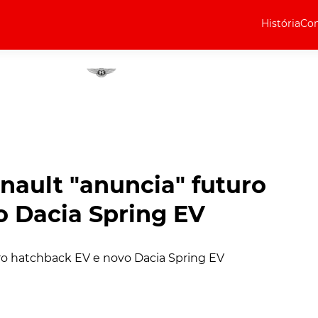
História
Com
Elétricos
Curiosidades
Elétricos
Técnica
Testes
nault "anuncia" futuro
Marcas
o Dacia Spring EV