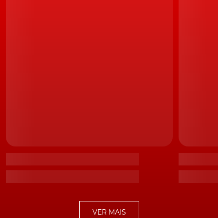
Tesla foi a marca líder nas vendas de elétricos em Portugal e Espanha
em 2022
Além disso, Portugal também leva vantagem no
crescimento entre 2022 e 2021. Assim, as vendas de
elétricos aumentaram 34,4%, enquanto no país vizinho
subiram 31,3%.
Curiosamente, a
Tesla
foi a marca que mais automóveis
vendeu nos dois países. Em Portugal matriculou 2616
unidades, enquanto em Espanha foram 4542. No país
vizinho, a segunda marca mais vendida foi a Fiat com
1867 veículos e em Portugal também foi uma insígnia
do Grupo Stellantis, mas a Peugeot com 1603 veículos.
No lugar mais baixo do pódio, as preferências dos
consumidores também foram diferentes, com os
espanhóis a optarem pela
Kia
, com 1517 unidades, e os
portugueses pela BMW, com 1583 unidades.
VER MAIS