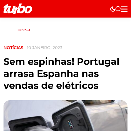
Elétricos
História
Técnica
NOTÍCIAS
10 JANEIRO, 2023
Comerciais
Testes
Sem espinhas! Portugal
Curiosidades
arrasa Espanha nas
Marcas
vendas de elétricos
Elétricos
Técnica
Testes