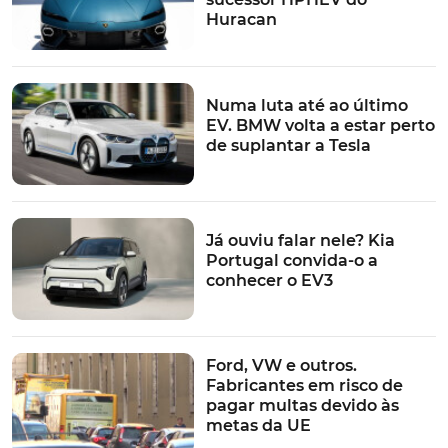
mais recentes do mercado, de forma a "oferecer aos
Huracan
nossos clientes aquilo que eles esperam da
Porsche
,
nas mais diferentes regiões do mundo". Isto, porque,
afiança, "a mentalidade dos clientes está a mudar, em
Numa luta até ao último
particular entre as gerações mais jovens".
EV. BMW volta a estar perto
de suplantar a Tesla
TÓPICOS:
porsche
Estratégia
Porsche 911
oliver blume
Já ouviu falar nele? Kia
Portugal convida-o a
conhecer o EV3
Ford, VW e outros.
Fabricantes em risco de
pagar multas devido às
metas da UE