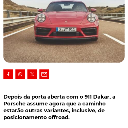
Depois da porta aberta com o 911 Dakar, a
Porsche assume agora que a caminho estarão
Depois da porta aberta com o 911 Dakar, a
outras variantes, inclusive, de posicionamento
Porsche assume agora que a caminho
offroad.
estarão outras variantes, inclusive, de
posicionamento offroad.
Hoje em dia já com mais do que uma mão-cheia de
derivativos, o icónico Porsche 911 não deverá, no