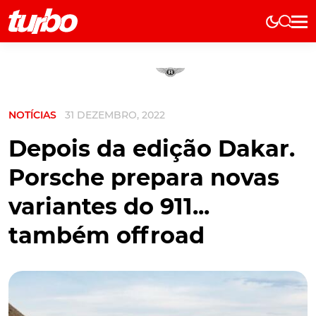
Elétricos
História
Técnica
NOTÍCIAS
31 DEZEMBRO, 2022
Comerciais
Testes
Depois da edição Dakar.
Curiosidades
Porsche prepara novas
Marcas
variantes do 911...
Elétricos
também offroad
Técnica
Testes