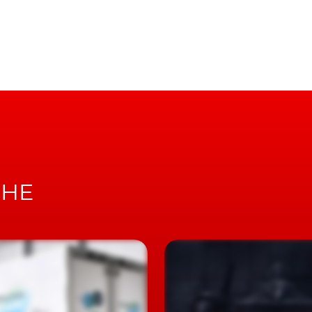
o nome de T-Hybrid, recorre a um
turbocompressor
envolvido, que, um motor elétrico, colocado entre este
ntânea. Criando, assim, pressão de forma imediata, ao
uzindo até 11 kW (15 cv) de energia elétrica, extraída
rsche 911 ganha versão Carrera T
o de interacção permanente integrado na nova e mais
velocidades (PDK)
, o qual, mesmo quando ao ralenti, apo
CHE
até 150 Nm, além de fornecer um aumento de potência d
s elétricos, surge ainda uma bateria de alta tensão e
a funcionar com uma tensão de 400V.
ento de não mais que 50 kg no peso total do carro, u
 em 3,0 segundos, ou seja, melhorada face ao antecesso
 da promessa de uma velocidade máxima anunciada de