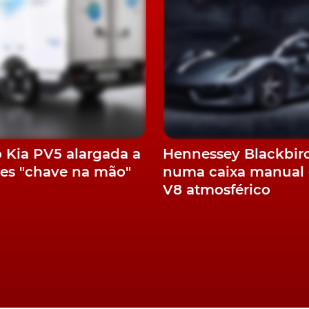
do
sivamente a combustão, o qual continua a dispor, apenas 
, ainda que também ele profundamente renovado. A
o Kia PV5 alargada a
Hennessey Blackbir
r dos
modelos Turbo
, instalado sob a grelha da tampa
es "chave na mão"
numa caixa manual 
m como dos mesmos turbocompressores dos modelos GTS
V8 atmosférico
não somente uma redução nas emissões, como um
io para os 450 Nm. O que, por sua vez, veio garantir
u 3,9s com o pacote Chrono), a par de uma velocidade