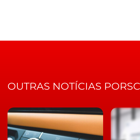
Sobre o sistema híbrido, a que a Porsche dá 
elétrico de gases de escape
recentemente des
a roda da turbina, faz acelerar de forma insta
mesmo tempo que funciona como gerador, prod
do fluxo de gases de escape.
LEIA TAMBÉM
Com caixa manual e sem banco traseiro. Po
O sistema conta ainda com um motor síncron
potente
caixa de dupla embraiagem de oito 
OUTRAS NOTÍCIAS PORS
o motor boxer com um binário adicional de 
até 40 kW. Sendo que, a ajudar os dois motore
baixo peso, compacta, de 1,9 kWh (brutos), 
Em termos de prestações e apesar de um aum
capacidade de aceleração dos 0 aos 100 km/h
sem sistema híbrido, além de acompanhada
312 km/h.