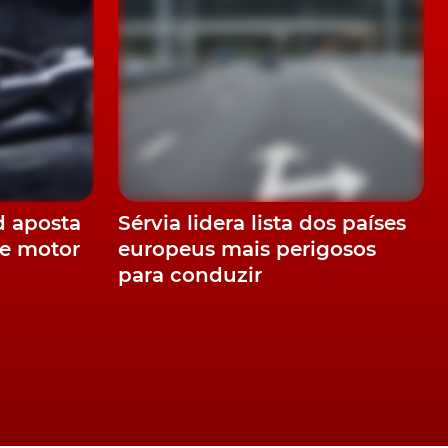
e
d aposta
Sérvia lidera lista dos países
e motor
europeus mais perigosos
para conduzir