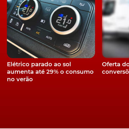
O novo boxer de seis cilindros 3,6 litros
911 Carrera também renova
Igualmente evoluído, foi o 911 Carrera exclu
só, de um motor boxer de 3,0 litros biturbo
Elétrico parado ao sol
Oferta d
começar, pela adopção do mesmo intercoole
aumenta até 29% o consumo
conversõ
traseira, na parte superior do motor, assi
no verão
anteriores.
Com estas soluções, o modelo conquistou 
aumento na potência para os 394 cv e do binár
melhores acelerações nos 0-100 km/h (4,1s o
máxima mais alta - 294 km/h.