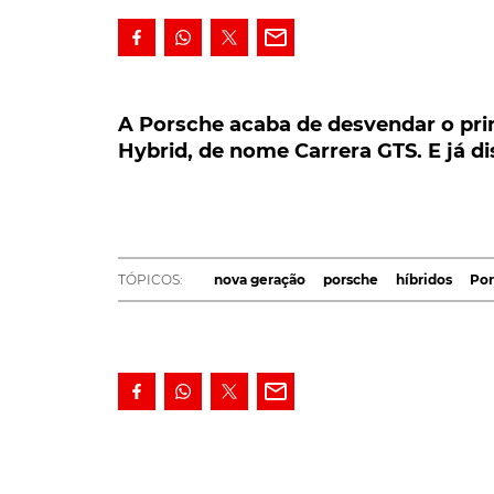
A Porsche acaba de desvendar o primei
Hybrid, de nome Carrera GTS. E já disp
A Porsche acaba de desvendar o prim
Hybrid, de nome Carrera GTS. E já d
A Porsche acaba de desvendar o primeiro 9
cilindros e um sistema híbrido de baixo pe
Com o nome de Carrera GTS, o novo 911 híb
partir de 160 540€.
TÓPICOS:
nova geração
porsche
híbridos
Por
Primeiro
911
homologado para estrada impulsi
renovado Porsche 911 Carrera GTS estreia, desd
controlo de árvore de cames VarioCam e coma
potência e 570 Nm. Mas que o acréscimo de um
seja, mais 61 cv que no antecessor.
Porsche 911 Carrera GTS