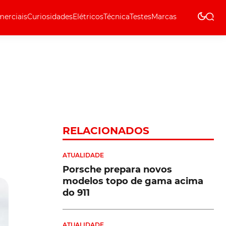
erciais
Curiosidades
Elétricos
Técnica
Testes
Marcas
Técnica
RELACIONADOS
ATUALIDADE
Porsche prepara novos
modelos topo de gama acima
do 911
ATUALIDADE