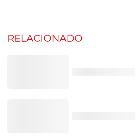
Porsche 911 Carrera
Com um total de sete opções de jantes de 19
suspensão mais evoluída, fruto da introduçã
(PASM), do eixo traseiro direccional e de u
RELACIONADO
uma melhor aerodinâmica activa, conseguida 
de estabilização anti-rolamento Porsche Dyn
Porsche Cayenne
Electric: o momento
Atualização também no exter
verdade com 1000 c
De resto e já no exterior, nota para a introd
aerodinâmica e a performance, como é o caso
com o GTS a adoptar ainda cinco flaps de refr
Conheça o Porsche 
secção inferior da carroçaria. Argumentos que
GT3 RS “Rennstall” 
iluminação nos faróis em LED Matrix, de série
Dua Lipa
Faróis LED Matrix