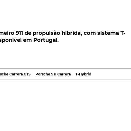
ro 911 de propulsão híbrida, com sistema T-
onível em Portugal.
eiro 911 de propulsão híbrida, com sistema T-
isponível em Portugal.
11 de propulsão híbrida, com novo motor boxer de se
so e focado na performance, batizado de T-Hybrid.
rido está já disponível para encomenda, com preços 
sche Carrera GTS
Porsche 911 Carrera
T-Hybrid
onado por um sistema de propulsão híbrido, o agora
e logo, um novo boxer de seis cilindros 3,6 litros, com
ndo de válvulas com balacins, a debitar 485 cv de
 sistema híbrido faz disparar para os 541 cv e 610 Nm, 