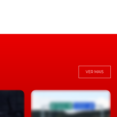
 e
ia
VER MAIS
e
ma
r