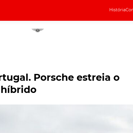
História
Com
Elétricos
Curiosidades
Elétricos
Técnica
Testes
tugal. Porsche estreia o
Marcas
 híbrido