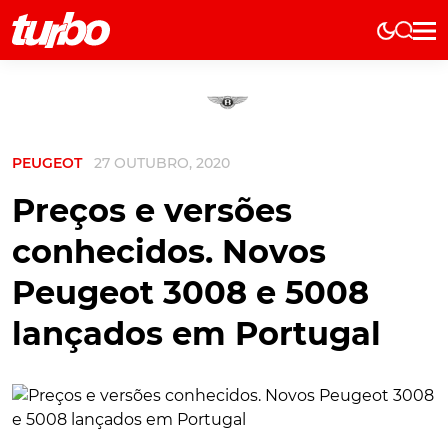
Elétricos
História
Técnica
PEUGEOT
27 OUTUBRO, 2020
Comerciais
Testes
Preços e versões
Curiosidades
conhecidos. Novos
Marcas
Peugeot 3008 e 5008
Elétricos
lançados em Portugal
Técnica
Testes