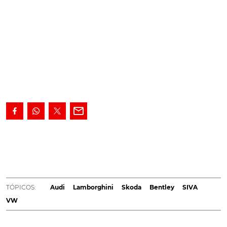
Depois de em 2017 a prioridade da SIVA ter sido a
reorganização interna e o foco em segmentos de
negócio com maior rentabilidade, para este ano a
empresa garante estar preparada para aproveitar,
de forma plena, um calendário rico em novos
TÓPICOS:
Audi
Lamborghini
Skoda
Bentley
SIVA
lançamentos. Descubra aqui as novidades Grupo VW
VW
em 2018.
Para o ano que agora se inicia, todas as marcas
do Grupo Volkswagen, representadas pela SIVA, têm