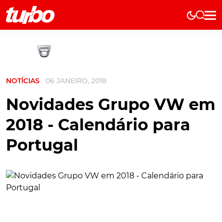
Elétricos
História
Técnica
NOTÍCIAS
06 JANEIRO, 2018
Comerciais
Testes
Novidades Grupo VW em
Curiosidades
2018 - Calendário para
Marcas
Portugal
Elétricos
Técnica
Testes