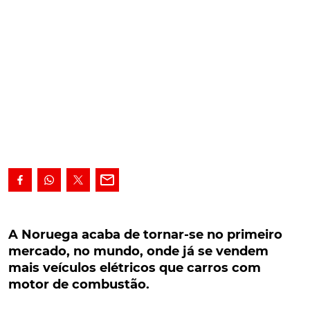
A Noruega acaba de tornar-se no primeiro
mercado, no mundo, onde já se vendem mais
A Noruega acaba de tornar-se no primeiro
veículos elétricos que carros com motor de
mercado, no mundo, onde já se vendem
combustão.
mais veículos elétricos que carros com
motor de combustão.
A Noruega acaba de tornar-se no primeiro mercado,
no mundo, onde a venda de veículos 100% elétricos