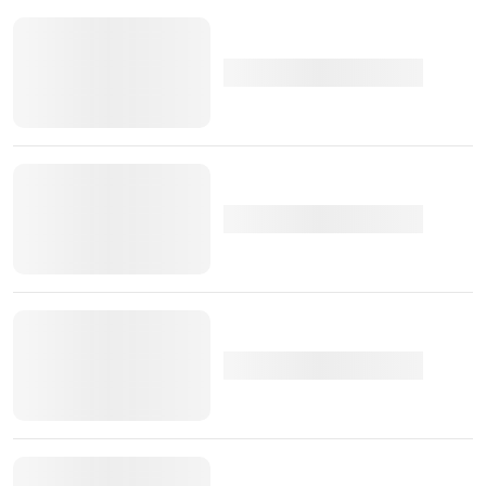
De resto, o próprio CEO da Norwegian Road Federation
(OFV), Oeyvind Thorsen, veio já afirmar, em conferência
de imprensa, que a Noruega está, "definitivamente, no
bom caminho para alcançar o objectivo definido para
2025".
TÓPICOS:
Mercado
Elétricos
Vendas
Europa
motores de
combustão
Noruega