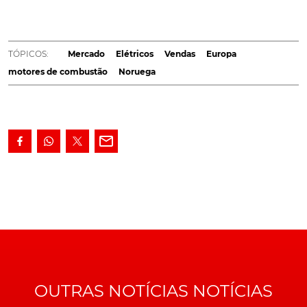
conseguiu suplantar os números obtidos com os
restantes sistemas de propulsão. Com particular
destaque, para os resultados obtidos pelos EVs do
TÓPICOS:
Mercado
Elétricos
Vendas
Europa
Volkswagen Group.
motores de combustão
Noruega
Segundo os dados entretanto divulgados, o mercado
automóvel da
Noruega
representou, em 2020, um total
de 141.412 viaturas novas transaccionadas, das quais,
76.789 foram veículos exclusivamente elétricos.
Traduzidos em percentagem, estes números concluem
que os
veículos elétricos
(EV) representaram 54,3% da
totalidade de carros novos vendidos na Noruega, uma
subida de mais de 12%, face aos 42,1% obtidos em 2019.
OUTRAS NOTÍCIAS NOTÍCIAS