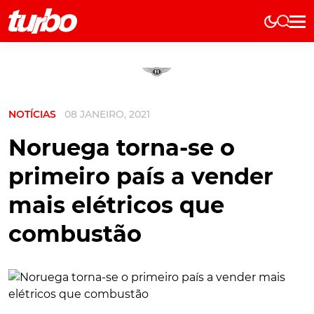
Elétricos
História
Técnica
NOTÍCIAS
08 JANEIRO, 2021
Comerciais
Testes
Noruega torna-se o
Curiosidades
primeiro país a vender
Marcas
mais elétricos que
Elétricos
combustão
Técnica
Testes