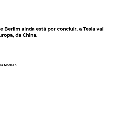
rlim ainda está por concluir, a Tesla vai passar
 China.
Berlim ainda está por concluir, a Tesla vai
uropa, da China.
 ainda está por concluir, a Tesla tomou já a decisão
seus clientes europeus, relativamente ao Model 3,
as da China. E já a partir deste mês.
esla Model 3
tem vindo a registar na Europa, com a
marc
sla Model 3
atisfazer todos os pedidos, dentro de um período de
do passar a importar unidades do modelo, da sua fábrica e
u a operar em 2019, tornando-se na primeira
fábrica da