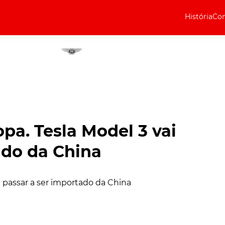
História
Com
Elétricos
Curiosidades
Elétricos
Técnica
Testes
a. Tesla Model 3 vai
Marcas
ado da China