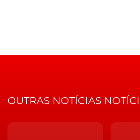
Entretanto e para o ano em curso, a fábrica c
Embora e para além do Model 3, desta contag
LEIA TAMBÉM
Musk desabafa: 'Model 3 não é tão acessíve
Em declarações à Reuters, a
Tesla
veio já just
governo chinês à indústria, o crescimento 
forma como a sociedade chinesa tem vindo a 
mercado no mundo para os veículos elétricos 
OUTRAS NOTÍCIAS NOTÍC
Recorde-se que a marca norte-americana ven
mais de 11 mil unidades do
Model 3
. Isto, re
não só em termos estilísticos, como também
Dual Motor, que viu a sua autonomia aument
De salientar, ainda, que, segundo informaçõe