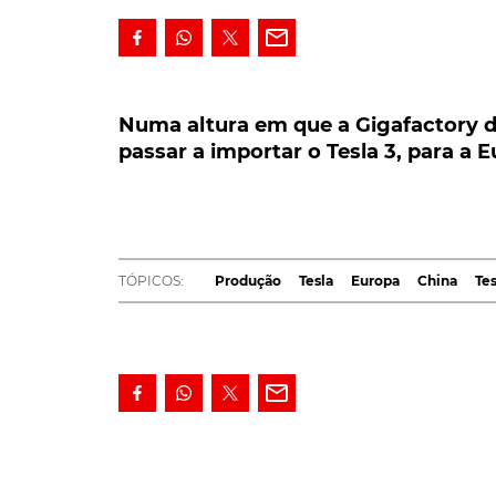
Numa altura em que a Gigafactory de Be
a importar o Tesla 3, para a Europa, da
Numa altura em que a Gigafactory de 
passar a importar o Tesla 3, para a E
Numa altura em que a Gigafactory de Berlim
de satisfazer as inúmeras encomendas dos 
com unidades provenientes, não dos EUA, m
A decisão decorre da elevada procura que o
T
TÓPICOS:
Produção
Tesla
Europa
China
Te
norte-americana
a registar dificuldades em s
tempo razoável.
Perante esta situação, a Tesla terá já decidi
Xangai, na China. Unidade que, aliás, começo
Tesla
, fora dos EUA.