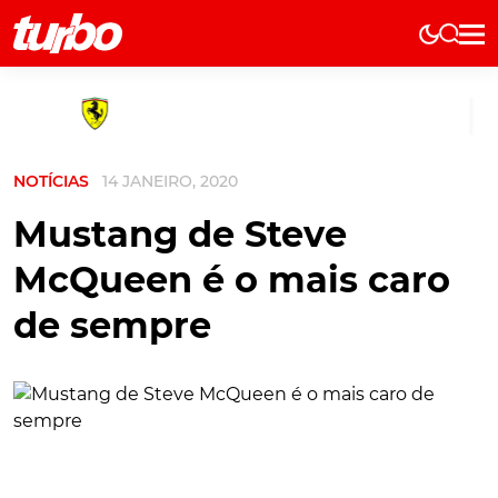
Elétricos
História
Técnica
NOTÍCIAS
14 JANEIRO, 2020
Comerciais
Testes
Mustang de Steve
Curiosidades
McQueen é o mais caro
Marcas
de sempre
Elétricos
Técnica
Testes