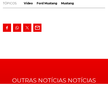
TÓPICOS:
Vídeo
Ford Mustang
Mustang
tem um irmão gémeo, só que esse perdeu importância
por não ter sido conduzido tão extensivamente, por
Steve McQueen, estrela do filme. O automóvel que
apareceu na maior parte das cenas de perseguição,
acaba de ser vendido, em leilão por um preço recorde.
Perseguição em São Franciso - 'Bullit'
Um Mustang de 3 milhões de
euros
OUTRAS NOTÍCIAS NOTÍCIAS
Após a realização do filme, o carro foi vendido a Rober
Ross, um funcionário dos estúdios
Warner Bros
. Ross
utilizou o carro diariamente até que o decidiu vender,
em 1970, ao detective Frank Marraca por 6.000 dólares