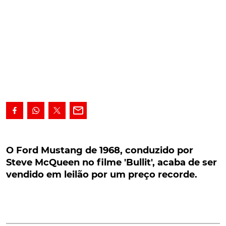
O Ford Mustang de 1968, conduzido por Steve
McQueen no filme 'Bullit', acaba de ser vendido
O Ford Mustang de 1968, conduzido por
em leilão por um preço recorde.
Steve McQueen no filme 'Bullit', acaba de ser
vendido em leilão por um preço recorde.
O Ford Mustang de 1968, conduzido por Steve
McQueen no filme 'Bullit', acaba de ser vendido em
leilão por um preço recorde.
Este Ford Mustang de '68,
utilizado no filme 'Bullit
' até