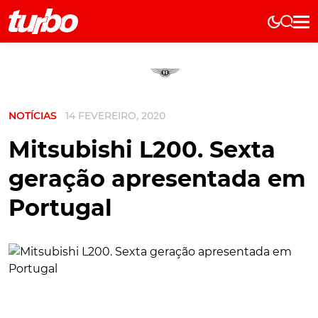
Elétricos
História
Técnica
NOTÍCIAS
14 FEVEREIRO, 2020
Comerciais
Testes
Mitsubishi L200. Sexta
Curiosidades
geração apresentada em
Marcas
Portugal
Elétricos
Técnica
Testes