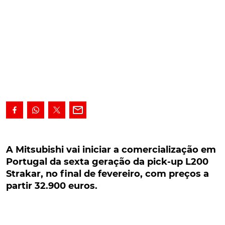
A Mitsubishi vai iniciar a comercialização em
Portugal da sexta geração da pick-up L200
A Mitsubishi vai iniciar a comercialização em
Strakar, no final de fevereiro, com preços a
Portugal da sexta geração da pick-up L200
partir 32.900 euros.
Strakar, no final de fevereiro, com preços a
partir 32.900 euros.
A Mitsubishi vai iniciar a comercialização no
mercado nacional da sexta geração da pick-up L200
Strakar, no final de fevereiro, com preços de venda