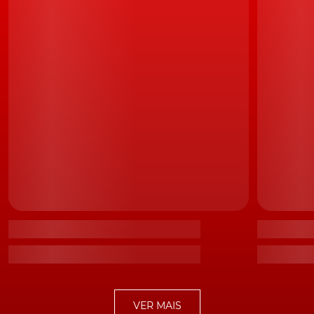
No entanto, a evolução, na
Mitsubishi L200 Strakar
,
também se nota no interior do habitáculo, onde, um
novo painel central "alado", ajuda a transmitir uma
sensação de maior solidez e robustez.
Com um painel de instrumentos de novo grafismo, as
versões Intense recebem ainda o sistema SDA
(Smartphone Link Display Audio), compatível com
Apple CarPlay e Android Auto.
Tal como o exterior, também o interior da Mitsubishi L20 Strakar sofreu
importantes melhoramentos
Novo motor Diesel
VER MAIS