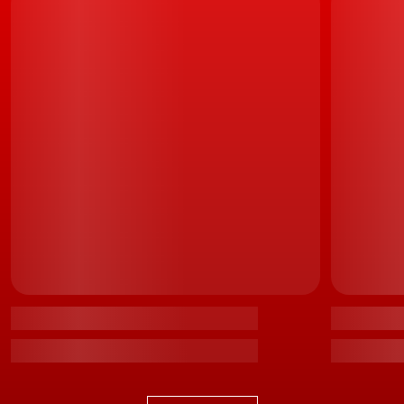
"Dynamic Shield". Mitsubishi ASX reforça a sua
identidade
O que muda é apenas a estética, as funcionalidades de
conectividade e o equipamento de segurança e
assistência à condução. Uma atualização em diversas
linhas que reforça os argumentos do
ASX
, que assim
segue as pisadas do francês em termos de renovação
mas que pisca o olho aos incondicionais da marca
japonesa, com o seu próprio emblema. Na grelha e no
volante.
HEV não vem
A nossa experiência começou com a versão híbrida HEV
(auto recarregável), com a
tecnologia E-Tech
da Renault.
Combina uma unidade a gasolina de 1,6 litros de origem