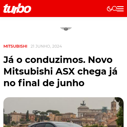
Elétricos
História
Técnica
MITSUBISHI
21 JUNHO, 2024
Comerciais
Testes
Já o conduzimos. Novo
Curiosidades
Mitsubishi ASX chega já
Marcas
no final de junho
Elétricos
Técnica
Testes