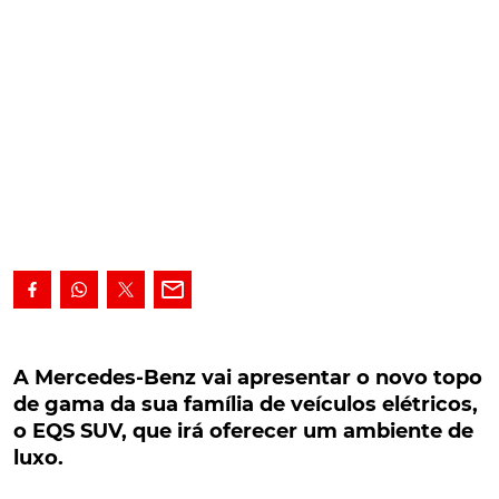
A Mercedes-Benz vai apresentar o novo topo
de gama da sua família de veículos elétricos, o
A Mercedes-Benz vai apresentar o novo topo
EQS SUV, que irá oferecer um ambiente de luxo.
de gama da sua família de veículos elétricos,
o EQS SUV, que irá oferecer um ambiente de
A Mercedes-Benz vai apresentar o novo topo de
luxo.
gama da sua família de veículos elétricos, o EQS
SUV, no dia 19 de abril, que irá oferecer um ambiente