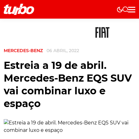
Elétricos
História
Técnica
MERCEDES-BENZ
06 ABRIL, 2022
Comerciais
Testes
Estreia a 19 de abril.
Curiosidades
Mercedes-Benz EQS SUV
Marcas
vai combinar luxo e
Elétricos
espaço
Técnica
Testes