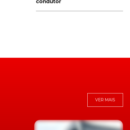
condutor
e
r
VER MAIS