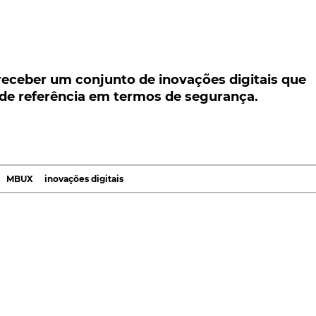
eber um conjunto de inovações digitais que
e referência em termos de segurança.
receber um conjunto de inovações digitais que
 de referência em termos de segurança.
 um conjunto de inovações digitais que permitirão
 termos de segurança ativa e passiva. O passo seguin
do como um dos automóveis mais seguros do segmento
MBUX
inovações digitais
 liderança tecnológica, os engenheiros da marca de
ções digitais na nova geração do Classe S, que será
e setembro, para proporcionar uma condução ainda mai
a direção do eixo traseiro com um elevado ângulo
quatro rodas direcionais. No
Classe S
Longo, a marca ale
ferior a 11 metros.