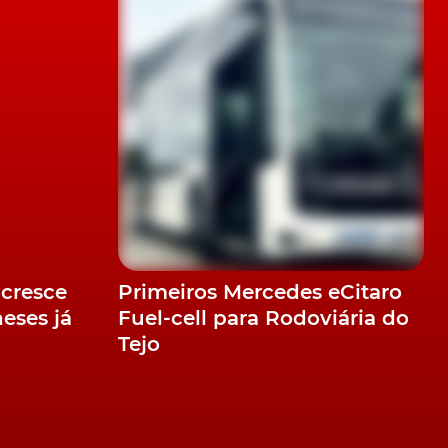
m
e
cresce
Primeiros Mercedes eCitaro
eses já
Fuel-cell para Rodoviária do
Tejo