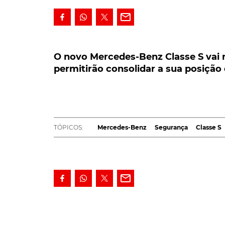
O novo Mercedes-Benz Classe S vai rec
permitirão consolidar a sua posição d
O novo Mercedes-Benz Classe S vai 
permitirão consolidar a sua posição
O novo Mercedes-Benz Classe S vai receber
consolidar a sua posição de referência em
será a condução autónoma…
O
Mercedes-Benz
Classe S já era considera
TÓPICOS:
Mercedes-Benz
Segurança
Classe S
superior. Não satisfeitos com esta posição de
Estugarda introduziram um conjunto de inova
apresentada oficialmente no próximo mês d
agradável e…segura.
Entre as principais novidades destaque para 
direcional, que está associada ao sistema de 
reivindica um diâmetro de viragem da rodas in