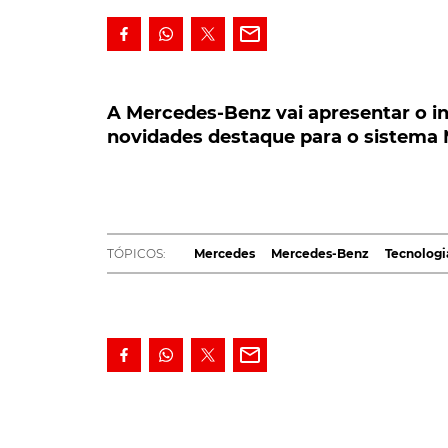
A Mercedes-Benz vai apresentar o inter
novidades destaque para o sistema M
A Mercedes-Benz vai apresentar o in
novidades destaque para o sistema
A Mercedes-Benz vai apresentar digitalment
as novidades, destaque para o sistema mu
dimensões.
A Mercedes-Benz vai revelar o interior do nov
TÓPICOS:
Mercedes
Mercedes-Benz
Tecnologi
deste modelo só esteja prevista lá mais para
na plataforma online
Mercedes me media
.
A
marca de Estugarda
vai dar a conhecer alg
topo de gama que têm o objetivo de consoli
LEIA TAMBÉM
Apanhado! Futuro Mercedes Classe S anun