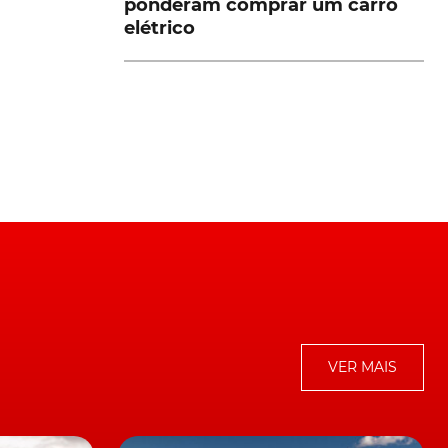
ponderam comprar um carro
elétrico
m
VER MAIS
e