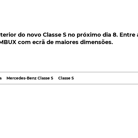
ior do novo Classe S no próximo dia 8. Entre as
BUX com ecrã de maiores dimensões.
terior do novo Classe S no próximo dia 8. Entre 
 MBUX com ecrã de maiores dimensões.
e o interior do novo Classe S no próximo dia 8. Entr
ltimedia MBUX com ecrã de (ainda) maiores
o Classe S no próximo dia 8, embora a estreia mundial
a
Mercedes-Benz Classe S
Classe S
 setembro. Os primeiros detalhes vão ser dados a conhec
umas das inovações técnicas introduzidas na sua berlina
darem a sua posição no segmento.
cia revolução