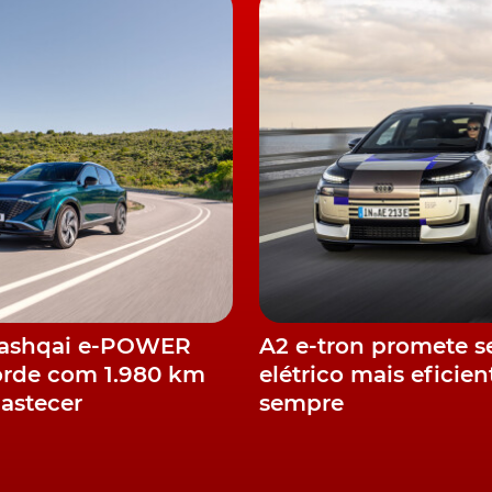
es-Benz Classe S
Classe S
Qashqai e-POWER
A2 e-tron promete s
orde com 1.980 km
elétrico mais eficien
astecer
sempre