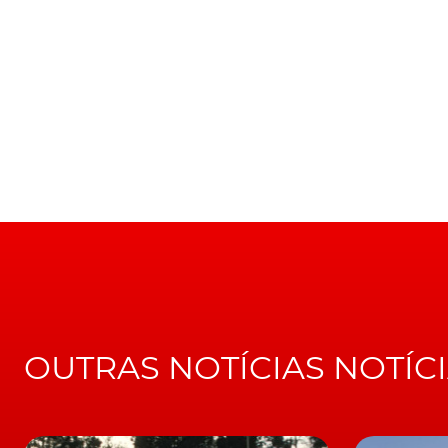
Entretanto, um teaser deixa antever a grelha
primeira imagem oficial do sistema de infot
dimensões.
Os dois ecrãs de 10,25 polegadas (26 centíme
responsáveis da Mercedes-Benz que aposta
ao ecrã tátil de 17 polegadas que a
Tesla
insta
Novo Mercedes-Benz Classe S já foi apanhado quase sem
O novo sistema MBUX irá reunir a maioria das 
navegação. O painel de instrumentos també
head-up display. Também é possível que ofe
sistema de navegação.
OUTRAS NOTÍCIAS NOTÍC
O novo Mercedes-Benz Classe S vai receber u
motores de seis cilindros com sistema
mild-h