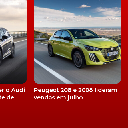
er o Audi
Peugeot 208 e 2008 lideram
te de
vendas em julho