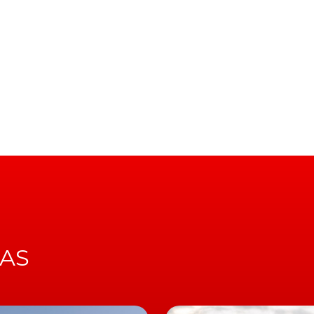
 frontal do novo Mercedes-Benz Classe S, assim como a
ainment
MBUX
, que oferece um ecrã ainda de maiores
tros) do sistema atual parecem não ter convencido os
ram num ecrã ainda maior, com dimensões semelhantes
lou no Model S e Model X.
 camuflagem
funções do veículo, incluindo a climatização ou a
m é totalmente digital e provavelmente contará com u
reça uma funcionalidade de realidade aumentada para o
IAS
m motor V12 associado a um sistema de tração integral 
ybrid
.