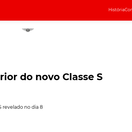
História
Com
Elétricos
Curiosidades
Elétricos
Técnica
Testes
rior do novo Classe S
Marcas