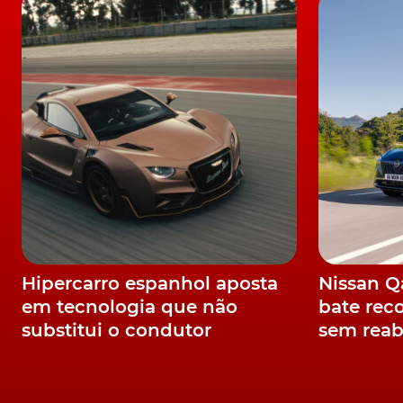
TÓPICOS:
Mercedes
Mercedes-Benz
Tecnologia
Merced
Hipercarro espanhol aposta
Nissan 
em tecnologia que não
bate rec
substitui o condutor
sem reab