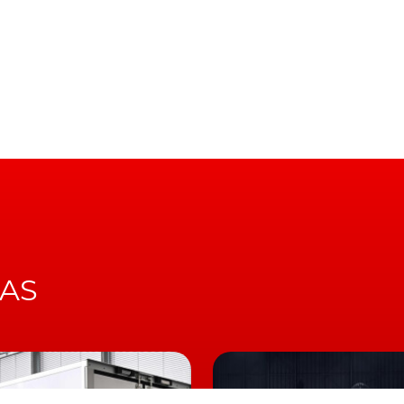
mium)
IAS