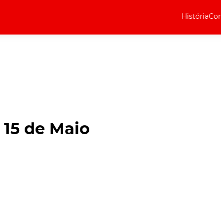
História
Com
Elétricos
Curiosidades
Elétricos
Técnica
Testes
 15 de Maio
Marcas