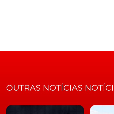
Todos os modelos da Jaguar e da
Land Rover
até ao final da década, com a Jaguar a tornar-
Entretanto, a Land Rover irá lançar seis mode
estando previsto o primeiro já para 2024.
Para apoiar a transição elétrica, a
Jaguar Land
Rover e uma plataforma puramente elétrica q
LEIA TAMBÉM
Jaguar Land Rover. Eletrificação e conecti
Os novos modelos da Land Rover irão ser cons
que permite modelos a combustão e elétrico
Archirtecture", que também pode "suportar 
OUTRAS NOTÍCIAS NOTÍC
Modelos atuais não vão aca
A
Jaguar Land Rover
sublinha que não preten