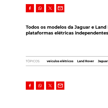
Todos os modelos da Jaguar e Land Ro
plataformas elétricas independentes p
Todos os modelos da Jaguar e Land 
plataformas elétricas independente
O anúncio terá sido feito pelo novo CEO da
marca exclusivamente elétrica, já a parti
estratégico "Reimagine", o qual fará com
a ter uma versão elétrica, em 2030. E com
TÓPICOS:
veículos elétricos
Land Rover
Jaguar
A
Jaguar
vai tornar-se numa marca de veículos
estratégia "Reimagine", desenhada para recu
O novo CEO Thierry Bollore estabeleceu um o
indiano Tata Motors, de se tornar num negóci
mudança para a eletrificação.