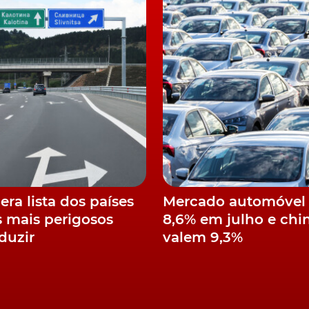
as de montagem no Reino Unido e em todo o mundo".
descontinuar nenhum dos produtos atuais e não "planei
atual.
 pretende que 100% das vendas da Jaguar sejam de
Rover a percentagem seja de 60%.
r Land Rover está empenhada em descontinuar as
r na tecnologia da célula de combustível. Os primeiros
dera lista dos países
Mercado automóvel 
estados em estradas públicas até final de 2021.
 mais perigosos
8,6% em julho e chin
duzir
valem 9,3%
cação
Jaguar Land Rover