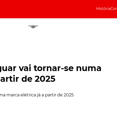
História
Com
Elétricos
Curiosidades
Elétricos
Técnica
Testes
uar vai tornar-se numa
Marcas
partir de 2025