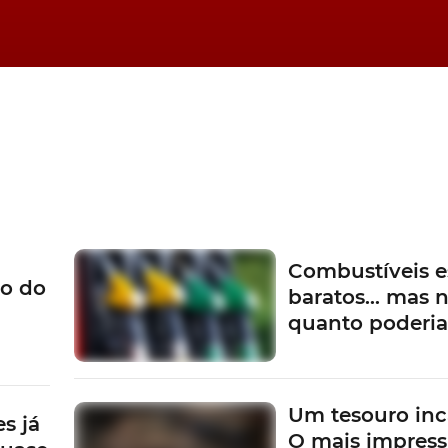
Combustíveis e
o do
baratos… mas n
quanto poderi
Um tesouro inc
s já
O mais impress