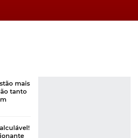
stão mais
ão tanto
am
alculável!
ionante