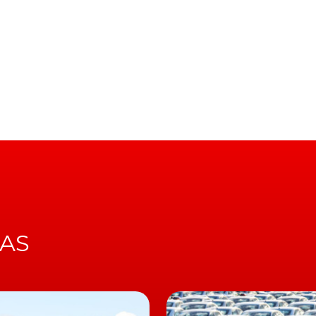
serão propostos com uma versão cem por cento elétric
se numa marca de luxo elétrica a partir de 2025.
los cem por cento elétricos nos próximos cinco anos,
 Rover
irá utilizar três arquiteturas: duas dedicadas à Lan
ue será exclusiva da Jaguar.
vidade são base para o futuro
truídos a partir da "Modular Longitudinal Architecture"
s e uma plataforma gémea "Electric Modular
avançados motores de combustão eletrificados".
IAS
bar
de "encerrar nenhuma das suas principais unidades de