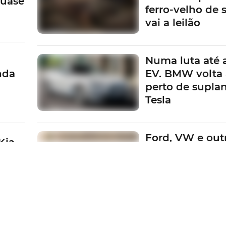
quase
ferro-velho de
vai a leilão
Numa luta até 
nda
EV. BMW volta 
perto de suplan
Tesla
Ford, VW e outr
Kia
Fabricantes em
a
pagar multas d
metas da UE
Porque o luxo