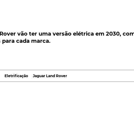
ver vão ter uma versão elétrica em 2030, com
ara cada marca.
Rover vão ter uma versão elétrica em 2030, co
s para cada marca.
 marca, Thierry Bollore: a Jaguar tornar-se-á uma
r de 2025. Medida tomada ao abrigo do novo plano
 que, também todos os modelos da Land Rover, venha
 plataformas elétricas independentes para cada marca
Eletrificação
Jaguar Land Rover
 elétricos a partir de 2025, ao abrigo da ousada nova
perar os bons velhos tempos da Jaguar Land Rover.
bjetivo para o
fabricante britânico
, detido pelo grupo
o com emissões líquidas zero até 2039, que inclui uma