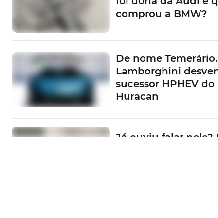
foi dona da Audi e 
comprou a BMW?
De nome Temerário.
Lamborghini desve
sucessor HPHEV do
Huracan
Já ouviu falar nele? 
Portugal convida-o 
conhecer o EV3
E não é magia! IM