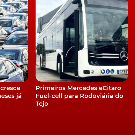
a
cresce
Primeiros Mercedes eCitaro
eses já
Fuel-cell para Rodoviária do
Tejo