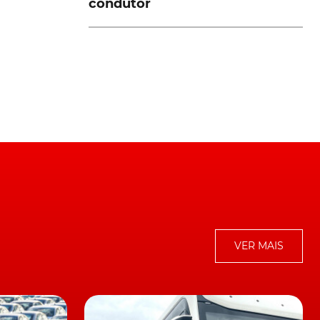
condutor
a
d
VER MAIS