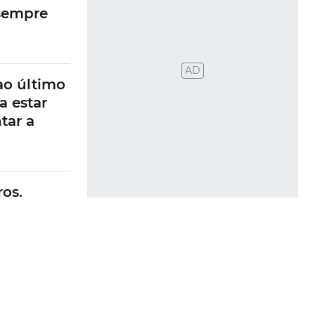
 sempre
AD
ao último
a estar
tar a
os.
 risco de
evido às
 também