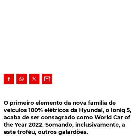
O primeiro elemento da nova família de
veículos 100% elétricos da Hyundai, o Ioniq 5,
O primeiro elemento da nova família de
acaba de ser consagrado como World Car of
veículos 100% elétricos da Hyundai, o Ioniq 5,
the Year 2022. Somando, inclusivamente, a este
acaba de ser consagrado como World Car of
troféu, outros galardões.
the Year 2022. Somando, inclusivamente, a
este troféu, outros galardões.
O primeiro elemento da nova família de veículos