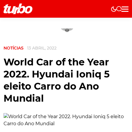
Elétricos
História
Técnica
NOTÍCIAS
13 ABRIL, 2022
Comerciais
Testes
World Car of the Year
Curiosidades
2022. Hyundai Ioniq 5
Marcas
eleito Carro do Ano
Elétricos
Mundial
Técnica
Testes