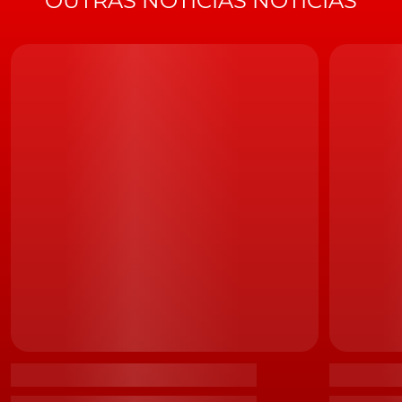
OUTRAS NOTÍCIAS NOTÍCIAS
A consagração do Hyundai Ioniq 5 como World Car of the Year 2022
Sobre o Ioniq 5 propriamente dito, importa recordar
que se trata do primeiro produto de uma nova era de
veículos elétricos que a
Hyundai
promete lançar nos
próximos anos, tendo por base a
nova plataforma
exclusiva para EV, E-GMP
. Sendo que o modelo
inaugura, ainda, uma nova era no design da marca sul-
coreana, ao inaugurar o 'Parametric Dynamics', assim
como o conceito 'Living Space'.
Sobre o sistema de propulsão 100% elétrico, sinónimo
de uma
arquitectura elétrica de 800V
, a promessa de
um carregamento ultra-rápido dos 10% aos 80% em
qualquer coisa como 18 minutos, assim como de uma
autonomia em condução urbana de 686 quilómetros.