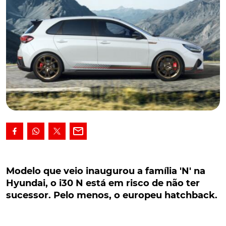
Modelo que veio inaugurou a família 'N' na
Hyundai, o i30 N está em risco de não ter
Modelo que veio inaugurou a família 'N' na
sucessor. Pelo menos, o europeu hatchback.
Hyundai, o i30 N está em risco de não ter
sucessor. Pelo menos, o europeu hatchback.
Primeiro elemento de uma nova família de modelos
que veio garantir à Hyundai uma imagem mais
emocional e desportiva, o já muito elogiado i30 N