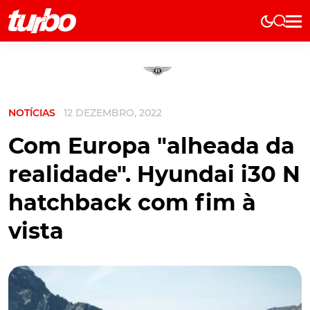
Elétricos
História
Técnica
NOTÍCIAS
12 DEZEMBRO, 2022
Comerciais
Testes
Com Europa "alheada da
Curiosidades
realidade". Hyundai i30 N
Marcas
hatchback com fim à
Elétricos
vista
Técnica
Testes