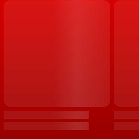
"Podemos afirmar, com toda a certeza, que a versão i30
N tem o futuro assegurado. Pelo menos, naquela que é
a sua variante berlina [comercializada em mercados
como os EUA, não na Europa], a qual vai ter uma nova
geração, com um novo motor de combustão, tal como,
de resto, já estava nos nossos planos a longo prazo",
revelou, numa entrevista à australiana
CarExpert
, o
engenheiro alemão.
Já quanto ao europeu hatchback, Biermann levanta
maiores dúvidas, ainda que não por causa da carroçaria,
ou até mesmo por questões de estratégia da
Hyundai
,
mas devido aos cada vez mais restritivos regulamentos
anti-emissões que a Europa pretende implementar.
LEIA TAMBÉM
Serão apenas 800 carros. Hyundai apresenta edição
limitada Drive-N do i30 N