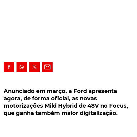
Anunciado em março, a Ford apresenta agora,
de forma oficial, as novas motorizações Mild
Anunciado em março, a Ford apresenta
Hybrid de 48V no Focus, que ganha também
agora, de forma oficial, as novas
maior digitalização.
motorizações Mild Hybrid de 48V no Focus,
que ganha também maior digitalização.
Anunciado em março, a Ford apresenta agora, de
forma oficial, as novas motorizações Mild Hybrid de
48V, que passam a estar disponíveis também no