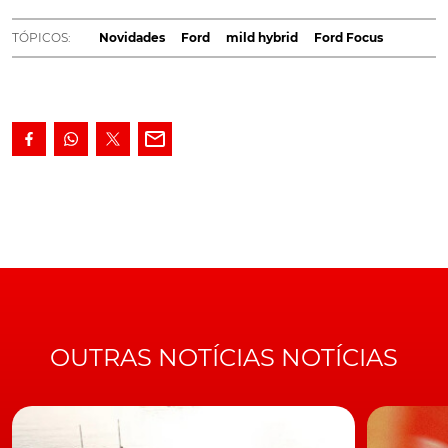
Focus. Modelo que se junta, assim, ao mais
pequenos Fiesta e Puma, na eletrificação... soft.
TÓPICOS:
Novidades
Ford
mild hybrid
Ford Focus
Tendo por base a mesma motorização três cilindros 1.0
EcoBoost utilizada por Fiesta e Puma, este novo
sistema de propulsão Mild Hybrid vem, assim,
acrescentar mais duas opções de motores, à anterior
oferta de motorizações deste
Ford Focu
s
. E que se
destacam por conjugar o tricilíndrico a gasolina, com
um sistema integrado de arranque/gerador por correia
(BISG), a substituir o tradicional alternador.
LEIA TAMBÉM
Também já é híbrido. Ford Fiesta renova-se com
tecnologia e novos EcoBoost
OUTRAS NOTÍCIAS NOTÍCIAS
Esta nova solução, permite a recuperação e
armazenamento da energia normalmente perdida
durante as travagens e em
coasting
(velocidade
estabilizada), para carregar a
bateria de iões de lítio
de