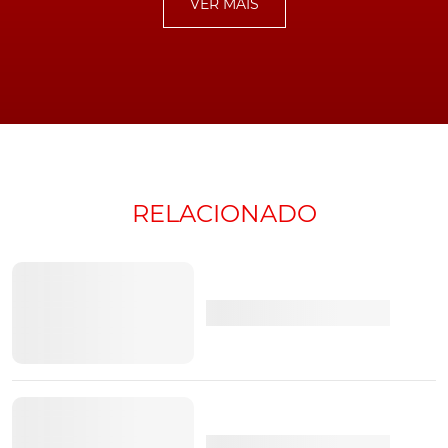
VER MAIS
155 cv. Neste último caso, com consumos oficiais que,
também segundo o fabricante, deverão fixar-se nos 5,1
l/100 km, ou seja, 17% melhores que a motorização 1.5
EcoBoost de 148 cv. Assim como em emissões de CO2
de 115 g/km, valor, tal como os consumos, obtidas já
segundo o novo ciclo WLTP.
RELACIONADO
As novas motorizações Mild Hybrid vão estar disponíveis com todas as
carroçarias
Ambas as motorizações podem ser acopladas, tanto a
caixas manuais de seis velocidades, como a
transmissões automáticas de oito velocidades
.
Digitalização também é aposta