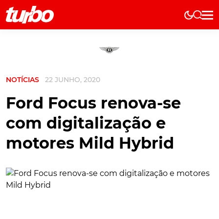
Elétricos
História
Técnica
NOTÍCIAS
22 JUNHO, 2020
Comerciais
Testes
Ford Focus renova-se
Curiosidades
com digitalização e
Marcas
motores Mild Hybrid
Elétricos
Técnica
Testes