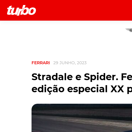
História
Comerciais
Testes
FERRARI
29 JUNHO, 2023
Stradale e Spider. F
edição especial XX 