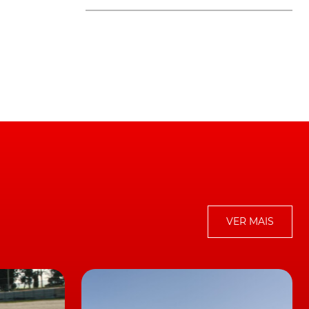
VER MAIS
o
do
m