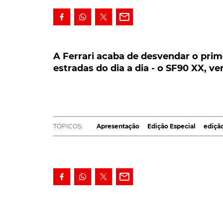
A Ferrari acaba de desvendar o prime
estradas do dia a dia - o SF90 XX, versã
A Ferrari acaba de desvendar o pri
estradas do dia a dia - o SF90 XX, ve
A Ferrari acaba de desvendar o primeiro mo
estradas do dia a dia - o SF90 XX. Basicam
Stradale, como Spider, mas da qual só ser
Até aqui edições especiais cuja utilização est
TÓPICOS:
Apresentação
Edição Especial
edição
posicionamento mais radical, não podiam ser
passo na sua evolução, ao desvendarem o pr
diariamente, por onde quer que se deseje. Ist
físicas e, já agora, paciência, para tal!
Para começar, ambas as variantes deste SF9
por três motores elétricos (dois no eixo dian
transmissão), que aqui vê a sua potência com