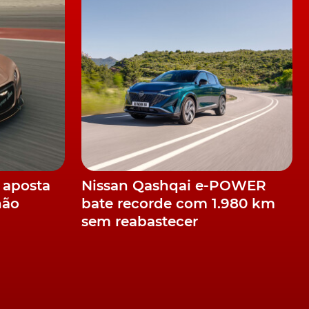
a
 aposta
Nissan Qashqai e-POWER
não
bate recorde com 1.980 km
sem reabastecer
o