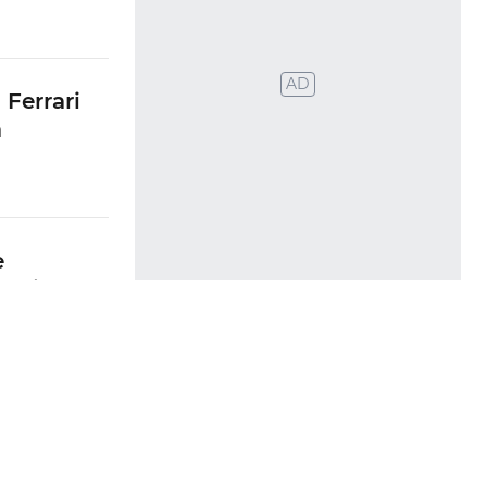
AD
Ferrari
a
ue
e
endido
de
ngue alvo
da
 vez