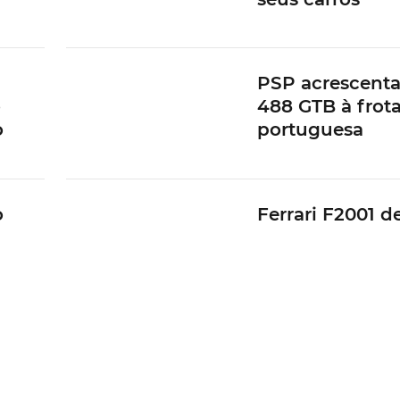
PSP acrescenta 
o
488 GTB à frot
gou qualquer preço para este SF90 XX, tanto naquela q
o
portuguesa
tável Spider.
a
ferrari
Spider
Ferrari SF90
Stradale
Ferrari SF90 XX
o
Ferrari F2001 d
or
Schumacher v
por valor recor
xima
Ferrari Purosa
e na
de preparação 
Mansory… outra