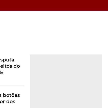
de
isputa
eitos do
UE
ra
os botões
ior dos