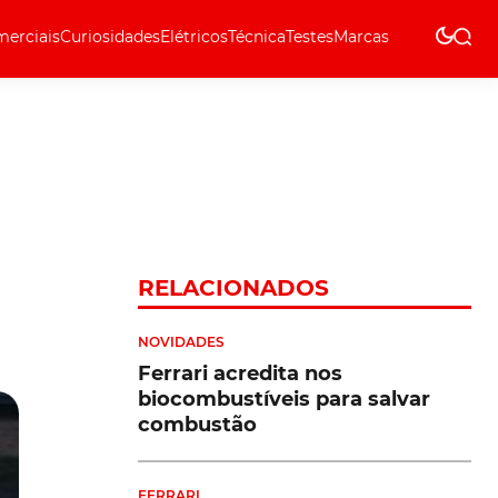
erciais
Curiosidades
Elétricos
Técnica
Testes
Marcas
Técnica
RELACIONADOS
NOVIDADES
Ferrari acredita nos
biocombustíveis para salvar
combustão
FERRARI