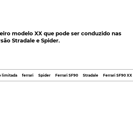
iro modelo XX que pode ser conduzido nas
o Stradale e Spider.
meiro modelo XX que pode ser conduzido nas
rsão Stradale e Spider.
delo da família XX que o proprietário vai poder nas
ente, uma edição especial proposta, tanto na variante
ão feitas 799 unidades coupé e 599 descapotáveis.
ava limitada apenas e só à pista, já que e até devido ao s
 limitada
ferrari
Spider
Ferrari SF90
Stradale
Ferrari SF90 XX
 homologados para pista, os modelos XX dão agora novo
imeiro XX, baseado no
SF90
, que pode ser conduzido
o, claro está, desde que se tenha disposição, aptidões
0 XX envergam o já conhecido
V8 4.0 Twin-Turbo
, apoiad
teiro, um terceiro disposto entre o motor de combustão e
binada aumentar para os 1.030 cv, contra os anteriores