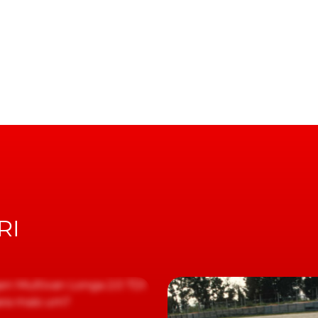
Stradale.
ia 780 cv, vê também a sua potência aumentada para os
ge agora mais presente no habitáculo e o próprio peso
o sistema de ar secundário.
TE 2+2 da polícia italiana
óprios motores elétricos também subiu, passando a
a versão já conhecida, potência que é particularmente
 Qualifying, assim como nas saídas das curvas.
RI
ircuito de Fiorano
, este SF90 XX conseguiu o tempo feit
udado, igualmente, por um sistema de travagem melhora
e da bateria que apoia o sistema híbrido (7,9 kWh), assi
létrico (25 km) e a velocidade máxima sem qualquer