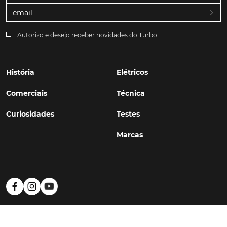
características
Grand Tourer
do modelo, passou a
disponibilizar, igualmente, novos equipamentos, como
é o caso dos bancos com aquecimento e ventilação,
Autorizo e desejo receber novidades do Turbo.
além de uma série de sistema de ajuda à condução.
História
Elétricos
Comerciais
Técnica
A terminar, recordar apenas que, ao Portofino M, seguir-
se-á, lá mais para o fim do ano, mais uma
apresentação
Curiosidades
Testes
mundial de um novo modelo
, cuja identidade é, no
entanto, ainda desconhecida. Resta, por isso, esperar...
Marcas
TÓPICOS:
Novidades
Mercado
ferrari
Ferrari Portofino