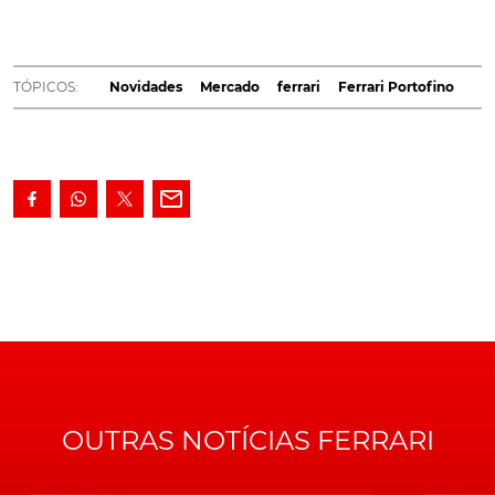
denominada Modificata, ou apenas M. E que, além
de retoques na carroçaria, ganha também uma
estreante caixa automática de oito velocidades,
TÓPICOS:
Novidades
Mercado
ferrari
Ferrari Portofino
além de mais 20 cv na potência.
Concebido com o propósito assumido de substituir o
Califórnia T, o
Ferrari Portofino
, agora revisto e
apresentado como Portofino M, torna-se, desde logo,
no primeiro descapotável da marca do
Cavallino
Rampante
, a recorrer a uma caixa automática de dupla
embraiagem e oito velocidades.
A justificar esta estreia, avança a
Ferrari
, surge não só o
facto desta solução ser 20 por cento mais compacta
que as soluções anteriores, mas também garantir 35 por
cento mais de binário que a transmissão que vem
OUTRAS NOTÍCIAS FERRARI
substituir.