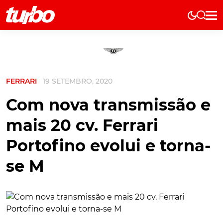
Elétricos
História
Técnica
FERRARI
19 SETEMBRO, 2020
Comerciais
Testes
Com nova transmissão e
Curiosidades
mais 20 cv. Ferrari
Marcas
Portofino evolui e torna-
Elétricos
se M
Técnica
Testes