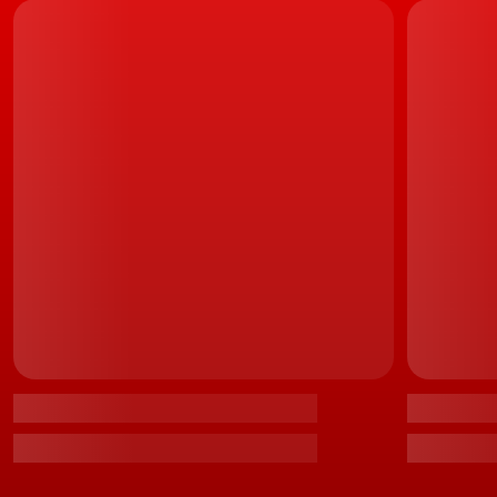
A par desta mais-valia, o facto do
V8 3.9 Twin-Turbo
que
já equipava o Portofino, passar a oferecer, nesta
evolução Modificata, mais 20 cv, igualando, assim, os
620 cv oferecidos no
Ferrari Roma
. Essencialmente,
uma variante coupé do Portofino. Quanto ao binário,
surge fixado nos 760 Nm.
LEIA TAMBÉM
Teste Ferrari Portofino – Sublime
Com estes atributos e apesar de continuar a ser
considerado o modelo de entrada na exclusiva gama do
fabricante de Maranello, o Ferrari Portofino M continua a
afirmar-se como um
Cavallino
de pleno direito, capaz
de acelerar dos 0 aos 100 km/h em 3,45 segundos
(menos 0,05 segundos que até aqui), e dos 0 aos 200
km/h em não mais que 9,8 segundos (menos 1