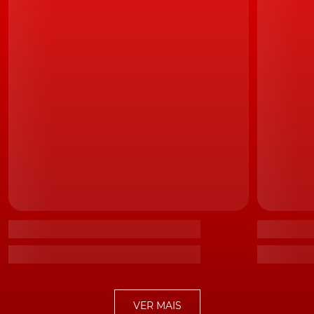
LEIA TAMBÉM
Ansiosamente à espera do novo BMW M3? Prepare-
se, vai surpreender!
O homem-forte da 'M' também afirmou que, "há 10 ou
15 anos atrás, seria impensável, um sedan, ter 625 cv de
potência. Hoje em dia, eu posso dar esses mesmos 625
cv a um
M5
e continuar a utilizá-lo nas tarefas mais
mundanas, e até durante os meses de inverno, sem
qualquer problema."
O motor N63, um V8 4.4 litros, com dois turbos aninhados no interior do
"V", continuará a ser responsável pela escalada de potência na BMW
Markus Flasch defendeu, ainda, que a divisão que lidera
consegue ser brilhante, a oferecer modelos de
VER MAIS
potências extremamente elevadas, mas facilmente