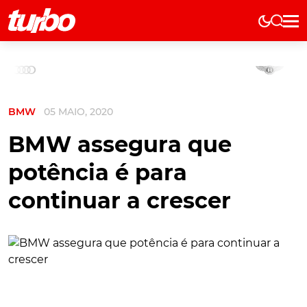
Elétricos
História
Técnica
BMW
05 MAIO, 2020
Comerciais
Testes
BMW assegura que
Curiosidades
potência é para
Marcas
continuar a crescer
Elétricos
Técnica
Testes