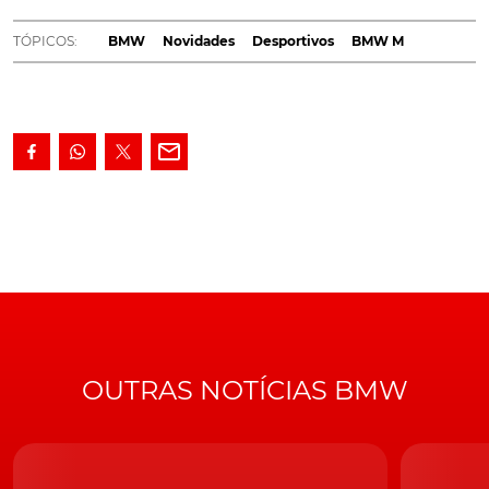
sosseguem os espíritos mais inquietos, já que, pelo
menos do lado da BMW, potência é coisa que não irá
TÓPICOS:
BMW
Novidades
Desportivos
BMW M
faltar... e num futuro próximo
!
A garantia foi, de resto, dada pelo CEO da divisão
'Motorsport
'
, Markus Flasch em declarações à
Whichcar.com.au. O qual, questionado sobre um
crescimento mais tímido da potência, nesta nova
geração de carros com a insígnia M, garantiu: "Não
contem com limites à potência".
Atualmente, a potência, na BMW, vai até aos 625 cv, através das versões
Competition
do M5 e M8
OUTRAS NOTÍCIAS BMW
Segundo Flasch, os aumentos de potência mais
modestos, face à geração anterior de modelos 'M', não
significam, por isso, que, no futuro, possa vir a assistir-se
a uma estagnação das potências.