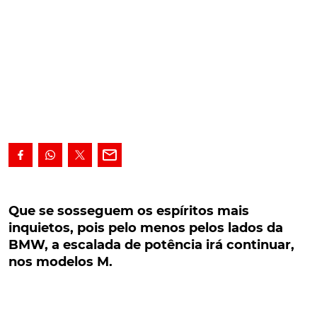
Que se sosseguem os espíritos mais inquietos,
pois pelo menos pelos lados da BMW, a
Que se sosseguem os espíritos mais
escalada de potência irá continuar, nos
inquietos, pois pelo menos pelos lados da
modelos M.
BMW, a escalada de potência irá continuar,
nos modelos M.
Existem muitos que interpretam, cada novo
regulamento de emissões europeu imposto, como
um ponto final na escalada de potência. No entanto,