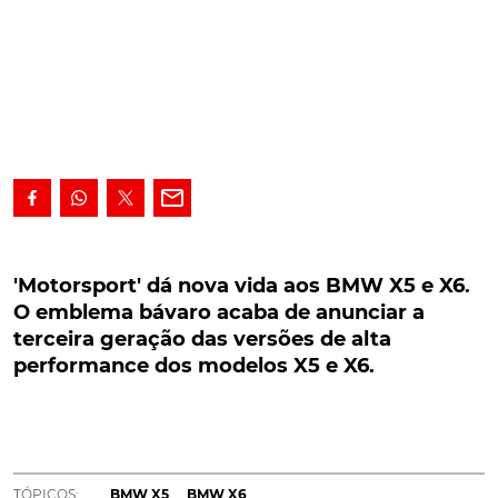
'Motorsport' dá nova vida aos BMW X5 e X6. O
emblema bávaro acaba de anunciar a terceira
'Motorsport' dá nova vida aos BMW X5 e X6.
geração das versões de alta performance dos
O emblema bávaro acaba de anunciar a
modelos X5 e X6.
terceira geração das versões de alta
performance dos modelos X5 e X6.
O emblema bávaro acaba de anunciar a terceira
geração das versões de alta performance dos
modelos X5 e X6.
A BMW mantém a aposta nos seus 'SAV' (Sports Activity
TÓPICOS:
BMW X5
BMW X6