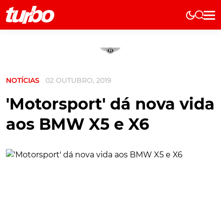
Elétricos
História
Técnica
NOTÍCIAS
02 OUTUBRO, 2019
Comerciais
Testes
'Motorsport' dá nova vida
Curiosidades
aos BMW X5 e X6
Marcas
Elétricos
Técnica
Testes