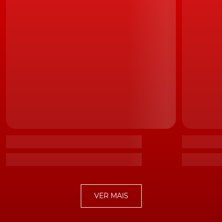
[smartslider3 slider=41]
Os
BMW X6
M e X6 M Competition apresentam níveis
de potência idênticos. Em relação aos 'X5', os consumos
dos 'X6' são menores, mas ainda assim, a diferença não
chega a ser substancial.
Estes valores representam um
aumento de até 25 cv, em relação aos seus
predecessores,
tudo graças às afinações feitas ao bloco
4.4 l V8 Twin-Turbo, que estes quatro modelos
partilham. Nas suas versões mais potentes, estes SUV
são capazes de acelerar dos 0-100 km/h em menos de 4
s.
VER MAIS
Em termos estéticos, estes modelos trazem o conjunto
de pormenores habituais, que denunciam o seu
carácter mais desportivo. O destaque vai para as novas