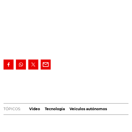
Vídeo mostra como um carro autónomo 'pensa' o
seu percurso.
A
Waymo
é uma empresa de tecnologia
especializada em veículos autónomos, anteriormente
conhecida como 'Google Self-Driving Project'. Desde de
2019 que o desenvolvimento destas tecnologias
TÓPICOS:
Vídeo
Tecnologia
Veículos autónomos
continuam a ser o cartão de visita, da empresa
americana. https://youtu.be/Vu8gmFhiGko Os vídeos
disponibilizados, pela empresa especialista em