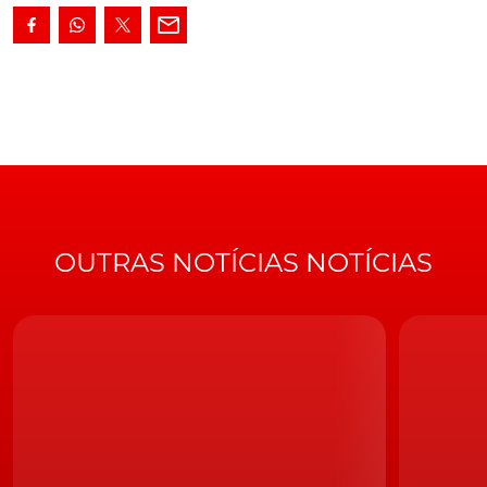
tecnologia autónoma, revelam como os sistemas de
inteligência artificial solucionam, em tempo real, os
problemas com que se deparam durante o trajecto.
https://youtu.be/NG_O4RyQqGE A condução autónoma
é aposta de algumas marcas conhecidas, como por
exemplo a
Ford
ou da Tesla- Ellon Musk revelou
recentemente, que
que espera ter táxis não tripulados
a circular, já a partir do próximo ano.
OUTRAS NOTÍCIAS NOTÍCIAS
Veja também:
Ford testa a linguagem visual dos veículos autónomos
Hackers causam o caos a testar Tesla (com vídeo)