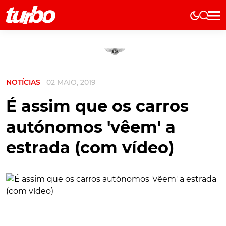
Elétricos
História
Técnica
NOTÍCIAS
02 MAIO, 2019
Comerciais
Testes
É assim que os carros
Curiosidades
autónomos 'vêem' a
Marcas
estrada (com vídeo)
Elétricos
Técnica
Testes