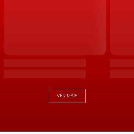
Queda dos Boeing realça os desafios dos autónomos
Georadar ajuda veículos autónomos
Fonte:
Jalopnik
TÓPICOS:
Vídeo
Tecnologia
Veículos autónomos
VER MAIS